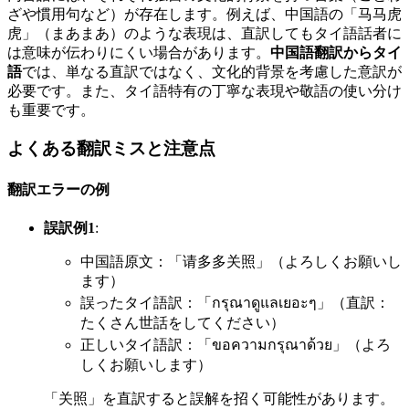
ざや慣用句など）が存在します。例えば、中国語の「马马虎
虎」（まあまあ）のような表現は、直訳してもタイ語話者に
は意味が伝わりにくい場合があります。
中国語翻訳からタイ
語
では、単なる直訳ではなく、文化的背景を考慮した意訳が
必要です。また、タイ語特有の丁寧な表現や敬語の使い分け
も重要です。
よくある翻訳ミスと注意点
翻訳エラーの例
誤訳例1
:
中国語原文：「请多多关照」（よろしくお願いし
ます）
誤ったタイ語訳：「กรุณาดูแลเยอะๆ」（直訳：
たくさん世話をしてください）
正しいタイ語訳：「ขอความกรุณาด้วย」（よろ
しくお願いします）
「关照」を直訳すると誤解を招く可能性があります。