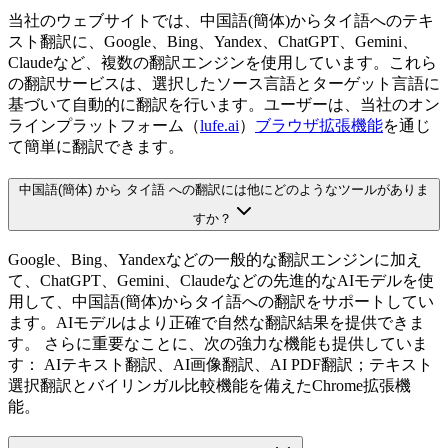
当社のウェブサイトでは、中国語(簡体)からタイ語へのテキ
スト翻訳に、Google、Bing、Yandex、ChatGPT、Gemini、
Claudeなど、複数の翻訳エンジンを使用しています。これら
の翻訳サービスは、選択したソース言語とターゲット言語に
基づいて自動的に翻訳を行います。ユーザーは、当社のオン
ラインプラットフォーム（
lufe.ai
）
ブラウザ拡張機能
を通じ
て簡単に翻訳できます。
中国語(簡体) から タイ語 への翻訳には他にどのようなツールがありま
すか？
Google、Bing、Yandexなどの一般的な翻訳エンジンに加え
て、ChatGPT、Gemini、Claudeなどの先進的なAIモデルを使
用して、中国語(簡体)からタイ語への翻訳をサポートしてい
ます。AIモデルはより正確で自然な翻訳結果を提供できま
す。 さらに重要なことに、次の強力な機能も提供していま
す： AIテキスト翻訳、AI画像翻訳、AI PDF翻訳；テキスト
選択翻訳とバイリンガル比較機能を備えたChrome拡張機
能。