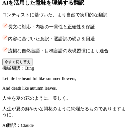
AIを活用した意味を理解する翻訳
コンテキストに基づいた、より自然で実用的な翻訳
長文に対応：内容の一貫性と正確性を保証
内容に基づいた意訳：逐語訳の硬さを回避
流暢な自然言語：目標言語の表現習慣により適合
今すぐ切り替え
機械翻訳：Bing
Let life be beautiful like summer flowers,
And death like autumn leaves.
人生を夏の花のように、美しく。
人生が夏の鮮やかな開花のように絢爛たるものでありますよ
うに。
AI翻訳：Claude