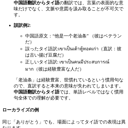
中国語翻訳からタイ語
の翻訳では、言葉の表面的な意
味だけでなく、文脈や意図を汲み取ることが不可欠で
す。
誤訳例2
:
中国語原文：“他是一个老油条” （彼はベテラン
だ）
誤ったタイ語訳:เขาเป็นเต้าหู้ทอดเก่า（直訳：彼
は古い揚げ豆腐だ）
正しいタイ語訳: เขาเป็นคนมีประสบการณ์
มาก（彼は経験豊富な人だ）
「老油条」は経験豊富、世慣れているという慣用句な
ので、直訳すると本来の意味が失われてしまいます。
中国語翻訳からタイ語
では、単語レベルではなく慣用
句全体での理解が必要です。
ローカライズの例
同じ「ありがとう」でも、場面によってタイ語での表現は異
なります。