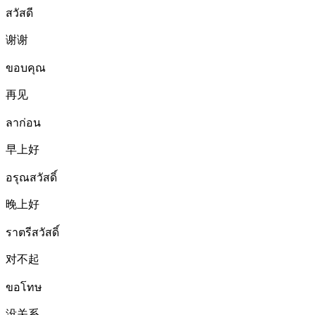
สวัสดี
谢谢
ขอบคุณ
再见
ลาก่อน
早上好
อรุณสวัสดิ์
晚上好
ราตรีสวัสดิ์
对不起
ขอโทษ
没关系