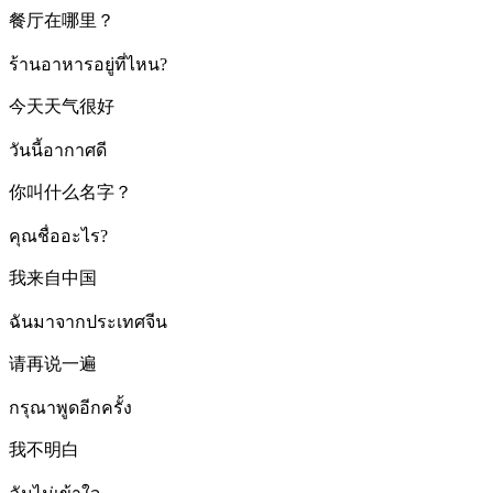
餐厅在哪里？
ร้านอาหารอยู่ที่ไหน?
今天天气很好
วันนี้อากาศดี
你叫什么名字？
คุณชื่ออะไร?
我来自中国
ฉันมาจากประเทศจีน
请再说一遍
กรุณาพูดอีกครั้ง
我不明白