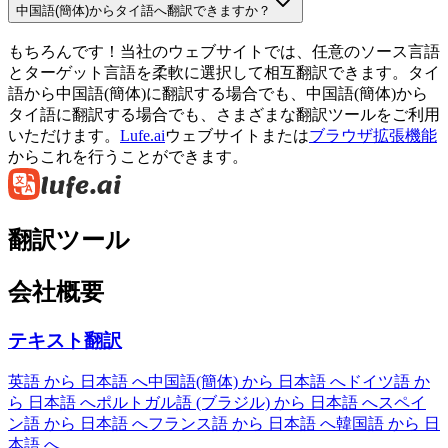
中国語(簡体)からタイ語へ翻訳できますか？
もちろんです！当社のウェブサイトでは、任意のソース言語
とターゲット言語を柔軟に選択して相互翻訳できます。タイ
語から中国語(簡体)に翻訳する場合でも、中国語(簡体)から
タイ語に翻訳する場合でも、さまざまな翻訳ツールをご利用
いただけます。
Lufe.ai
ウェブサイトまたは
ブラウザ拡張機能
からこれを行うことができます。
翻訳ツール
会社概要
テキスト翻訳
英語 から 日本語 へ
中国語(簡体) から 日本語 へ
ドイツ語 か
ら 日本語 へ
ポルトガル語 (ブラジル) から 日本語 へ
スペイ
ン語 から 日本語 へ
フランス語 から 日本語 へ
韓国語 から 日
本語 へ