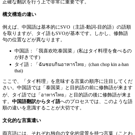
正確な翻訳を行う上で非常に重要です。
構文構造の違い
例えば、中国語は基本的にSVO（主語-動詞-目的語）の語順
を取りますが、タイ語もSVOが基本です。しかし、修飾語
句の位置などが異なります。
中国語：「我喜欢吃泰国菜」(私はタイ料理を食べるの
が好きです)
タイ語：「ฉันชอบกินอาหารไทย」(chan chop kin a-han
thai)
ここで、「タイ料理」を意味する言葉の順序に注目してくだ
さい。中国語では「泰国菜」と目的語の前に修飾語が来ます
が、タイ語では「อาหารไทย」と目的語の後に修飾語が来ま
す。
中国語翻訳からタイ語
へのプロセスでは、このような語
順の違いを意識することが大切です。
文化的な言葉遣い
両言語には、それぞれ独自の文化的背景を持つ言葉（ことわ