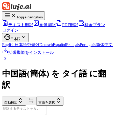
Toggle navigation
テキスト翻訳
画像翻訳
PDF翻訳
料金プラン
ログイン
日本語
English
日本語
한국어
Deutsch
Español
Français
Português
简体中文
拡張機能をインストール
中国語(簡体) を タイ語 に翻
訳
自動検出
言語を選択