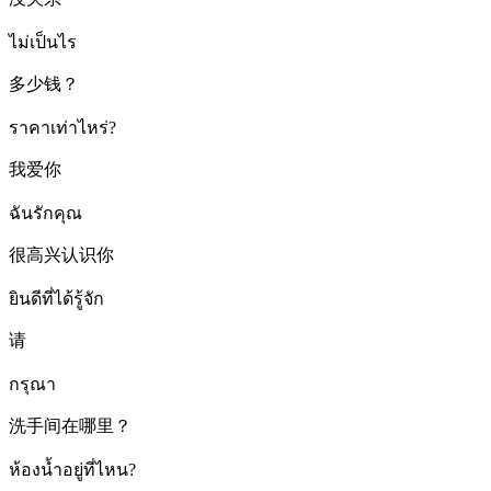
ไม่เป็นไร
多少钱？
ราคาเท่าไหร่?
我爱你
ฉันรักคุณ
很高兴认识你
ยินดีที่ได้รู้จัก
请
กรุณา
洗手间在哪里？
ห้องน้ำอยู่ที่ไหน?