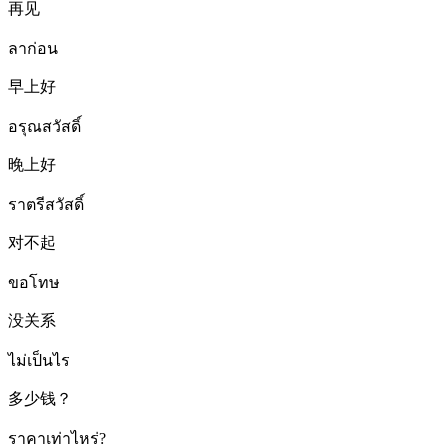
再见
ลาก่อน
早上好
อรุณสวัสดิ์
晚上好
ราตรีสวัสดิ์
对不起
ขอโทษ
没关系
ไม่เป็นไร
多少钱？
ราคาเท่าไหร่?