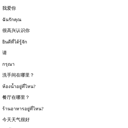
我爱你
ฉันรักคุณ
很高兴认识你
ยินดีที่ได้รู้จัก
请
กรุณา
洗手间在哪里？
ห้องน้ำอยู่ที่ไหน?
餐厅在哪里？
ร้านอาหารอยู่ที่ไหน?
今天天气很好