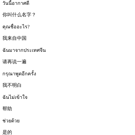
วันนี้อากาศดี
你叫什么名字？
คุณชื่ออะไร?
我来自中国
ฉันมาจากประเทศจีน
请再说一遍
กรุณาพูดอีกครั้ง
我不明白
ฉันไม่เข้าใจ
帮助
ช่วยด้วย
是的