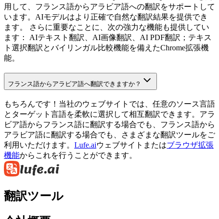
用して、フランス語からアラビア語への翻訳をサポートして
います。AIモデルはより正確で自然な翻訳結果を提供でき
ます。 さらに重要なことに、次の強力な機能も提供してい
ます： AIテキスト翻訳、AI画像翻訳、AI PDF翻訳；テキス
ト選択翻訳とバイリンガル比較機能を備えたChrome拡張機
能。
フランス語からアラビア語へ翻訳できますか？
もちろんです！当社のウェブサイトでは、任意のソース言語
とターゲット言語を柔軟に選択して相互翻訳できます。アラ
ビア語からフランス語に翻訳する場合でも、フランス語から
アラビア語に翻訳する場合でも、さまざまな翻訳ツールをご
利用いただけます。
Lufe.ai
ウェブサイトまたは
ブラウザ拡張
機能
からこれを行うことができます。
翻訳ツール