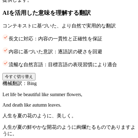
AIを活用した意味を理解する翻訳
コンテキストに基づいた、より自然で実用的な翻訳
長文に対応：内容の一貫性と正確性を保証
内容に基づいた意訳：逐語訳の硬さを回避
流暢な自然言語：目標言語の表現習慣により適合
今すぐ切り替え
機械翻訳：Bing
Let life be beautiful like summer flowers,
And death like autumn leaves.
人生を夏の花のように、美しく。
人生が夏の鮮やかな開花のように絢爛たるものでありますよ
うに。