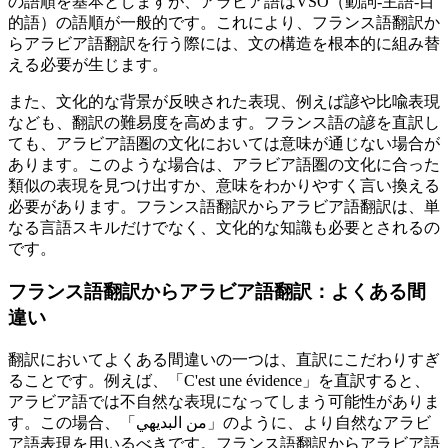
の語順を基本としますが、アラビア語はVSO（動詞-主語-目
的語）の語順が一般的です。これにより、フランス語翻訳か
らアラビア語翻訳を行う際には、文の構造を根本的に組み替
える必要が生じます。
また、文化的な背景が反映された表現、例えば諺や比喩表現
なども、翻訳の難易度を高めます。フランス語の諺を直訳し
ても、アラビア語圏の文化においては意味が通じない場合が
あります。このような場合は、アラビア語圏の文化に合った
類似の表現を見つけ出すか、意味をわかりやすく言い換える
必要があります。フランス語翻訳からアラビア語翻訳は、単
なる言語スキルだけでなく、文化的な知識も必要とされるの
です。
フランス語翻訳からアラビア語翻訳：よくある間
違い
翻訳においてよくある間違いの一つは、直訳にこだわりすぎ
ることです。例えば、「C'est une évidence」を直訳すると、
アラビア語では不自然な表現になってしまう可能性がありま
す。この場合、「من البديهي」のように、より自然なアラビ
ア語表現を用いるべきです。フランス語翻訳からアラビア語