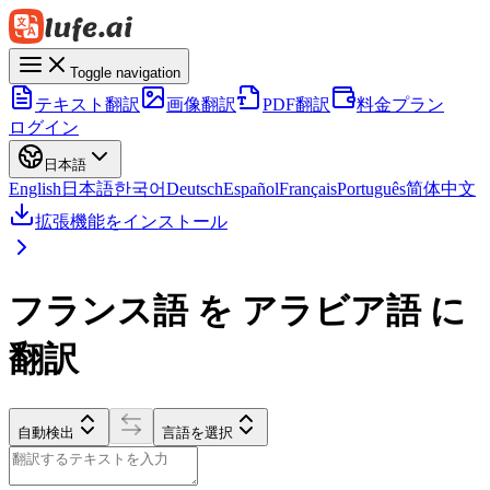
Toggle navigation
テキスト翻訳
画像翻訳
PDF翻訳
料金プラン
ログイン
日本語
English
日本語
한국어
Deutsch
Español
Français
Português
简体中文
拡張機能をインストール
フランス語 を アラビア語 に
翻訳
自動検出
言語を選択