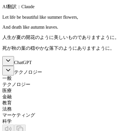
AI翻訳：Claude
Let life be beautiful like summer flowers,
And death like autumn leaves.
人生が夏の開花のように美しいものでありますように。
死が秋の葉の穏やかな落下のようにありますように。
ChatGPT
テクノロジー
一般
テクノロジー
医療
金融
教育
法務
マーケティング
科学