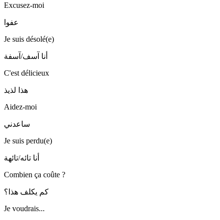
Excusez-moi
عفوا
Je suis désolé(e)
أنا آسف/آسفة
C'est délicieux
هذا لذيذ
Aidez-moi
ساعدني
Je suis perdu(e)
أنا تائه/تائهة
Combien ça coûte ?
كم يكلف هذا؟
Je voudrais...