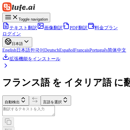
Toggle navigation
テキスト翻訳
画像翻訳
PDF翻訳
料金プラン
ログイン
日本語
English
日本語
한국어
Deutsch
Español
Français
Português
简体中文
拡張機能をインストール
フランス語 を イタリア語 に
自動検出
言語を選択