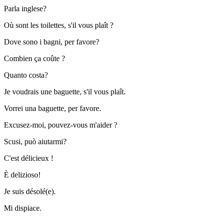
Parla inglese?
Où sont les toilettes, s'il vous plaît ?
Dove sono i bagni, per favore?
Combien ça coûte ?
Quanto costa?
Je voudrais une baguette, s'il vous plaît.
Vorrei una baguette, per favore.
Excusez-moi, pouvez-vous m'aider ?
Scusi, può aiutarmi?
C'est délicieux !
È delizioso!
Je suis désolé(e).
Mi dispiace.