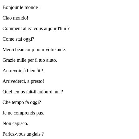
Bonjour le monde !
Ciao mondo!
Comment allez-vous aujourd'hui ?
Come stai oggi?
Merci beaucoup pour votre aide.
Grazie mille per il tuo aiuto.
Au revoir, à bientôt !
Arrivederci, a presto!
Quel temps fait-il aujourd'hui ?
Che tempo fa oggi?
Je ne comprends pas.
Non capisco.
Parlez-vous anglais ?