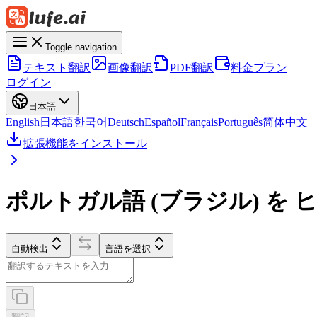
Toggle navigation
テキスト翻訳
画像翻訳
PDF翻訳
料金プラン
ログイン
日本語
English
日本語
한국어
Deutsch
Español
Français
Português
简体中文
拡張機能をインストール
ポルトガル語 (ブラジル) を 
自動検出
言語を選択