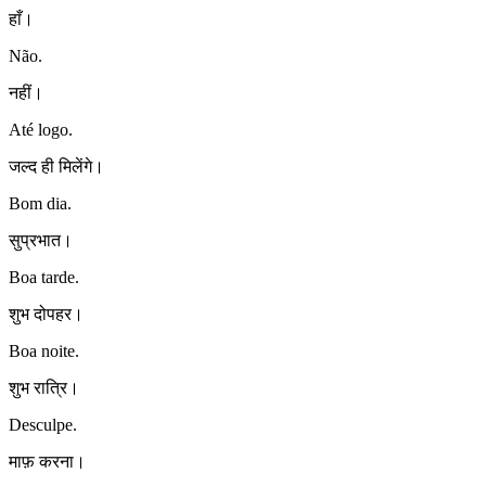
हाँ।
Não.
नहीं।
Até logo.
जल्द ही मिलेंगे।
Bom dia.
सुप्रभात।
Boa tarde.
शुभ दोपहर।
Boa noite.
शुभ रात्रि।
Desculpe.
माफ़ करना।