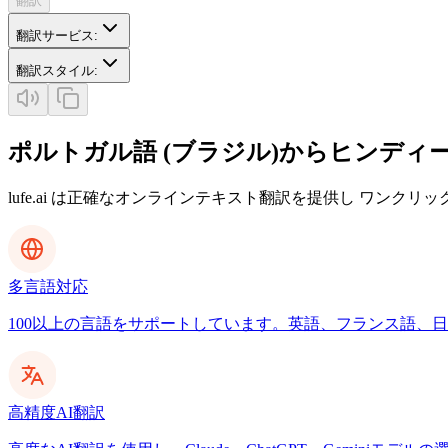
翻訳
翻訳サービス
:
翻訳スタイル
:
ポルトガル語 (ブラジル)からヒンディ
lufe.ai は正確なオンラインテキスト翻訳を提供し ワンクリ
多言語対応
100以上の言語をサポートしています。英語、フランス語、日本
高精度AI翻訳