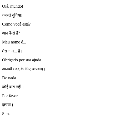
Olá, mundo!
नमस्ते दुनिया!
Como você está?
आप कैसे हैं?
Meu nome é...
मेरा नाम... है।
Obrigado por sua ajuda.
आपकी मदद के लिए धन्यवाद।
De nada.
कोई बात नहीं।
Por favor.
कृपया।
Sim.