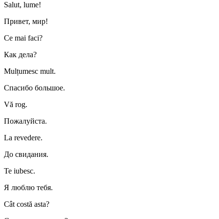
Salut, lume!
Привет, мир!
Ce mai faci?
Как дела?
Mulțumesc mult.
Спасибо большое.
Vă rog.
Пожалуйста.
La revedere.
До свидания.
Te iubesc.
Я люблю тебя.
Cât costă asta?