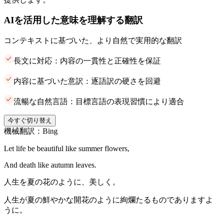
AIを活用した意味を理解する翻訳
コンテキストに基づいた、より自然で実用的な翻訳
長文に対応：内容の一貫性と正確性を保証
内容に基づいた意訳：逐語訳の硬さを回避
流暢な自然言語：目標言語の表現習慣により適合
今すぐ切り替え
機械翻訳：Bing
Let life be beautiful like summer flowers,
And death like autumn leaves.
人生を夏の花のように、美しく。
人生が夏の鮮やかな開花のように絢爛たるものでありますよ
うに。