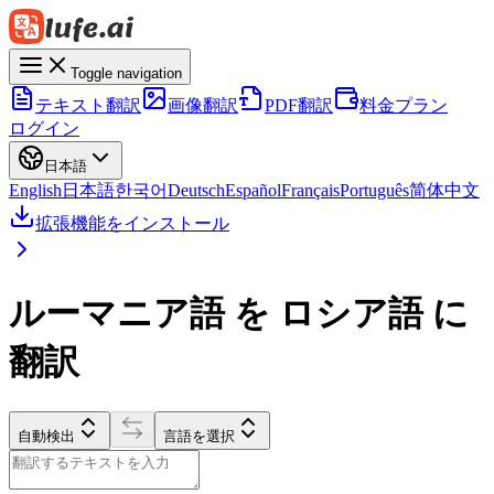
Toggle navigation
テキスト翻訳
画像翻訳
PDF翻訳
料金プラン
ログイン
日本語
English
日本語
한국어
Deutsch
Español
Français
Português
简体中文
拡張機能をインストール
ルーマニア語 を ロシア語 に
翻訳
自動検出
言語を選択