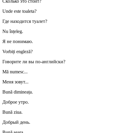
Сколько это стоит?
Unde este toaleta?
Где находится туалет?
Nu înțeleg.
Я не понимаю.
Vorbiți engleză?
Говорите ли вы по-английски?
Mă numesc...
Меня зовут...
Bună dimineața.
Доброе утро.
Bună ziua.
Добрый день.
Bună seara.