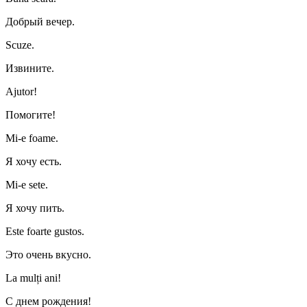
Добрый вечер.
Scuze.
Извините.
Ajutor!
Помогите!
Mi-e foame.
Я хочу есть.
Mi-e sete.
Я хочу пить.
Este foarte gustos.
Это очень вкусно.
La mulți ani!
С днем рождения!