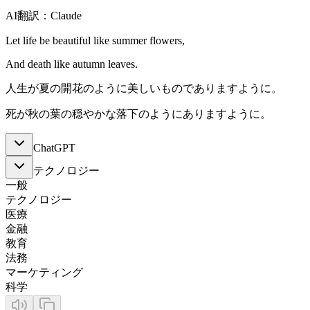
AI翻訳：Claude
Let life be beautiful like summer flowers,
And death like autumn leaves.
人生が夏の開花のように美しいものでありますように。
死が秋の葉の穏やかな落下のようにありますように。
ChatGPT
テクノロジー
一般
テクノロジー
医療
金融
教育
法務
マーケティング
科学