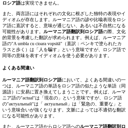
ロシア語
は実現できません。
また、両言語にはそれぞれの文化に根ざした独特の表現やイ
ディオムが存在します。ルーマニア語の諺や比喩表現をロシ
ア語に直訳すると、意味が通じない、あるいは不自然になる
可能性があります。
ルーマニア語翻訳到ロシア語
の際、文化
的背景を考慮した翻訳が求められます。例えば、ルーマニア
語の"A umbla cu cioara vopsită"（直訳：ペンキで塗られたカ
ラスと歩く）は「人を騙す」という意味ですが、ロシア語で
同等の意味を表すイディオムを使う必要があります。
よくある間違い
ルーマニア語翻訳到ロシア語
において、よくある間違いの一
つは、ルーマニア語の単語をロシア語の似たような単語（同
源語）に安易に置き換えてしまうことです。例えば、ルーマ
ニア語の"actual"は「現在の」という意味ですが、ロシア語
の"актуальный"は「 актуальный」は「緊急の、重要な」と
いう意味合いが強くなります。文脈によっては不適切な翻訳
になる可能性があります。
また、ルーマニア語からロシア語への
ルーマニア語翻訳到ロ