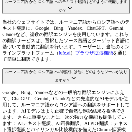
ルーマニア語 から ロシア語 へのテキスト翻訳はどのように機能します
か？
当社のウェブサイトでは、ルーマニア語からロシア語へのテ
キスト翻訳に、Google、Bing、Yandex、ChatGPT、Gemini、
Claudeなど、複数の翻訳エンジンを使用しています。これら
の翻訳サービスは、選択したソース言語とターゲット言語に
基づいて自動的に翻訳を行います。ユーザーは、当社のオン
ラインプラットフォーム（
lufe.ai
）
ブラウザ拡張機能
を通じ
て簡単に翻訳できます。
ルーマニア語 から ロシア語 への翻訳には他にどのようなツールがあり
ますか？
Google、Bing、Yandexなどの一般的な翻訳エンジンに加え
て、ChatGPT、Gemini、Claudeなどの先進的なAIモデルを使
用して、ルーマニア語からロシア語への翻訳をサポートして
います。AIモデルはより正確で自然な翻訳結果を提供でき
ます。 さらに重要なことに、次の強力な機能も提供してい
ます： AIテキスト翻訳、AI画像翻訳、AI PDF翻訳；テキス
ト選択翻訳とバイリンガル比較機能を備えたChrome拡張機