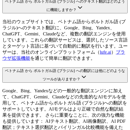
ベトナム語 から ポルトガル語 (ブラジル) へのテキスト翻訳はどのよう
に機能しますか？
当社のウェブサイトでは、ベトナム語からポルトガル語 (ブ
ラジル)へのテキスト翻訳に、Google、Bing、Yandex、
ChatGPT、Gemini、Claudeなど、複数の翻訳エンジンを使用
しています。これらの翻訳サービスは、選択したソース言語
とターゲット言語に基づいて自動的に翻訳を行います。ユー
ザーは、当社のオンラインプラットフォーム（
lufe.ai
）
ブラ
ウザ拡張機能
を通じて簡単に翻訳できます。
ベトナム語 から ポルトガル語 (ブラジル) への翻訳には他にどのような
ツールがありますか？
Google、Bing、Yandexなどの一般的な翻訳エンジンに加え
て、ChatGPT、Gemini、Claudeなどの先進的なAIモデルを使
用して、ベトナム語からポルトガル語 (ブラジル)への翻訳を
サポートしています。AIモデルはより正確で自然な翻訳結
果を提供できます。 さらに重要なことに、次の強力な機能
も提供しています： AIテキスト翻訳、AI画像翻訳、AI PDF
翻訳；テキスト選択翻訳とバイリンガル比較機能を備えた