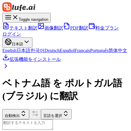
Toggle navigation
テキスト翻訳
画像翻訳
PDF翻訳
料金プラン
ログイン
日本語
English
日本語
한국어
Deutsch
Español
Français
Português
简体中文
拡張機能をインストール
ベトナム語 を ポルトガル語
(ブラジル) に翻訳
自動検出
言語を選択