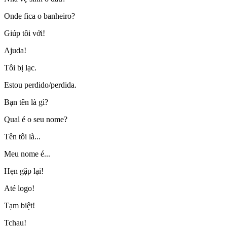
Onde fica o banheiro?
Giúp tôi với!
Ajuda!
Tôi bị lạc.
Estou perdido/perdida.
Bạn tên là gì?
Qual é o seu nome?
Tên tôi là...
Meu nome é...
Hẹn gặp lại!
Até logo!
Tạm biệt!
Tchau!