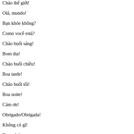
Chào thế giới!
Olá, mundo!
Bạn khỏe không?
Como você está?
Chào buổi sáng!
Bom dia!
Chào buổi chiều!
Boa tarde!
Chào buổi tối!
Boa noite!
Cảm ơn!
Obrigado/Obrigada!
Không có gì!