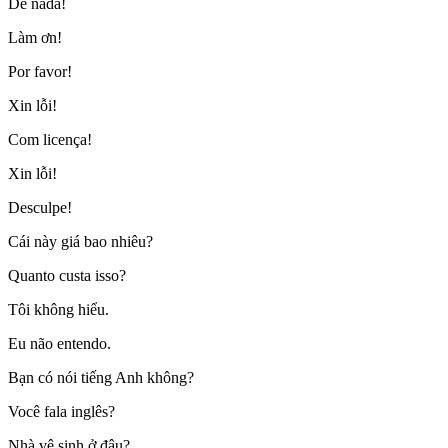
De nada!
Làm ơn!
Por favor!
Xin lỗi!
Com licença!
Xin lỗi!
Desculpe!
Cái này giá bao nhiêu?
Quanto custa isso?
Tôi không hiểu.
Eu não entendo.
Bạn có nói tiếng Anh không?
Você fala inglês?
Nhà vệ sinh ở đâu?