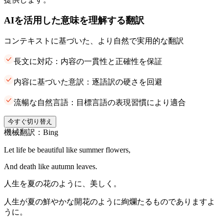
AIを活用した意味を理解する翻訳
コンテキストに基づいた、より自然で実用的な翻訳
長文に対応：内容の一貫性と正確性を保証
内容に基づいた意訳：逐語訳の硬さを回避
流暢な自然言語：目標言語の表現習慣により適合
今すぐ切り替え
機械翻訳：Bing
Let life be beautiful like summer flowers,
And death like autumn leaves.
人生を夏の花のように、美しく。
人生が夏の鮮やかな開花のように絢爛たるものでありますよ
うに。