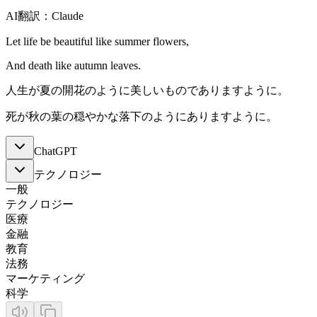
AI翻訳：Claude
Let life be beautiful like summer flowers,
And death like autumn leaves.
人生が夏の開花のように美しいものでありますように。
死が秋の葉の穏やかな落下のようにありますように。
ChatGPT
テクノロジー
一般
テクノロジー
医療
金融
教育
法務
マーケティング
科学