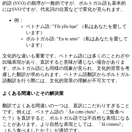
的語 (SVO) の順序が一般的ですが、ポルトガル語も基本的
にはSVOですが、代名詞の位置などで変化が見られます。
例：
ベトナム語: "Tôi yêu bạn" （私はあなたを愛して
います）
ポルトガル語: "Eu te amo" （私はあなたを愛して
います）
文化的な違いも重要です。ベトナム語には多くのことわざや
比喩表現があり、直訳すると意味が通じない場合がありま
す。ポルトガル語にも同様の現象が見られ、文化的背景を考
慮した翻訳が求められます。ベトナム語翻訳からポルトガル
語翻訳を行う際には、文化的背景の理解が不可欠です。
よくある間違いとその解決策
翻訳でよくある間違いの一つは、直訳にこだわりすぎること
です。例えば、ベトナム語の「Ăn cơm chưa?」（ご飯食べ
た？）を直訳すると、ポルトガル語では不自然な表現になる
ことがあります。より自然な表現としては、「Já comeu?」
（もう食べましたか？）が適切です。