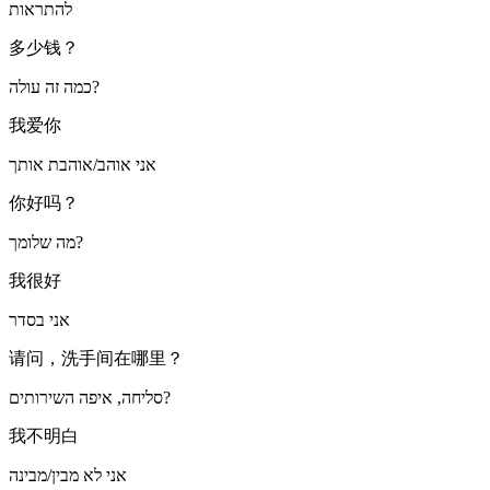
להתראות
多少钱？
כמה זה עולה?
我爱你
אני אוהב/אוהבת אותך
你好吗？
מה שלומך?
我很好
אני בסדר
请问，洗手间在哪里？
סליחה, איפה השירותים?
我不明白
אני לא מבין/מבינה