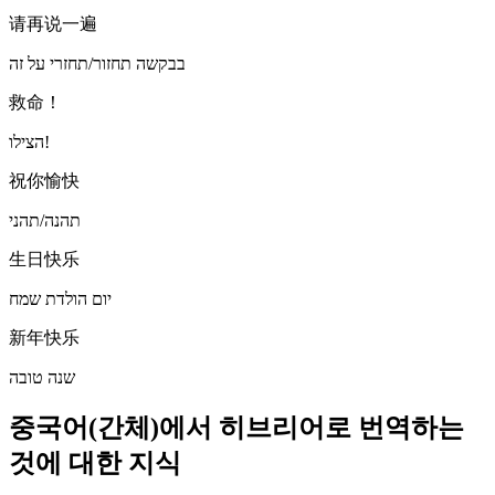
请再说一遍
בבקשה תחזור/תחזרי על זה
救命！
הצילו!
祝你愉快
תהנה/תהני
生日快乐
יום הולדת שמח
新年快乐
שנה טובה
중국어(간체)에서 히브리어로 번역하는
것에 대한 지식