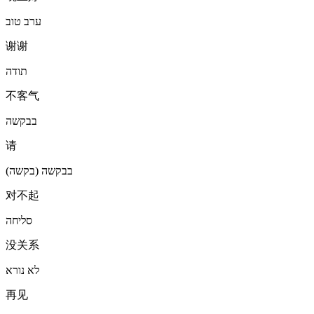
ערב טוב
谢谢
תודה
不客气
בבקשה
请
בבקשה (בקשה)
对不起
סליחה
没关系
לא נורא
再见