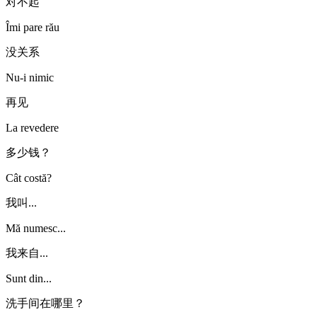
对不起
Îmi pare rău
没关系
Nu-i nimic
再见
La revedere
多少钱？
Cât costă?
我叫...
Mă numesc...
我来自...
Sunt din...
洗手间在哪里？