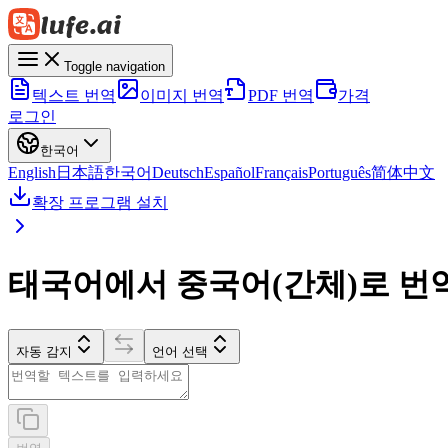
Toggle navigation
텍스트 번역
이미지 번역
PDF 번역
가격
로그인
한국어
English
日本語
한국어
Deutsch
Español
Français
Português
简体中文
확장 프로그램 설치
태국어에서 중국어(간체)로 번
자동 감지
언어 선택