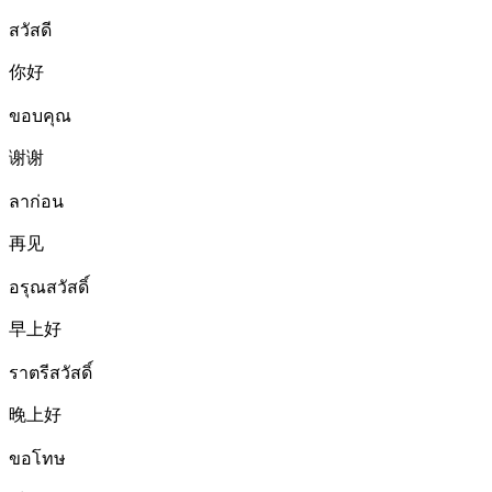
สวัสดี
你好
ขอบคุณ
谢谢
ลาก่อน
再见
อรุณสวัสดิ์
早上好
ราตรีสวัสดิ์
晚上好
ขอโทษ