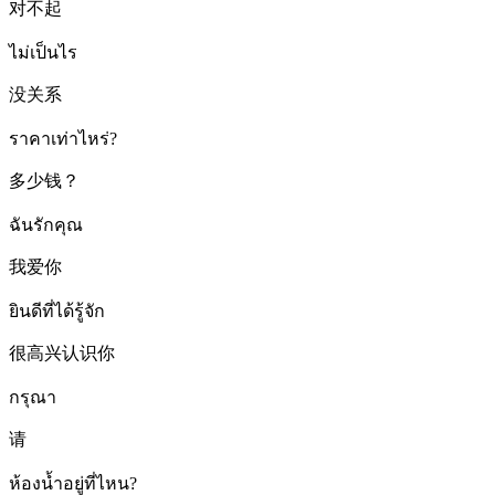
对不起
ไม่เป็นไร
没关系
ราคาเท่าไหร่?
多少钱？
ฉันรักคุณ
我爱你
ยินดีที่ได้รู้จัก
很高兴认识你
กรุณา
请
ห้องน้ำอยู่ที่ไหน?