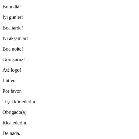
Bom dia!
İyi günler!
Boa tarde!
İyi akşamlar!
Boa noite!
Görüşürüz!
Até logo!
Lütfen.
Por favor.
Teşekkür ederim.
Obrigado(a).
Rica ederim.
De nada.