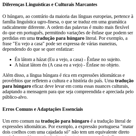
Diferenças Linguísticas e Culturais Marcantes
O húngaro, ao contrário da maioria das línguas europeias, pertence à
família linguística ugro-finesa, o que se traduz em uma gramática
radicalmente diferente. A ordem das palavras é muito mais flexível
do que em português, permitindo variações de ênfase que podem ser
perdidas em uma
tradução para húngaro
literal. Por exemplo, a
frase "Eu vejo a casa" pode ser expressa de várias maneiras,
dependendo do que se quer enfatizar:
Én látom a házat (Eu a vejo, a casa) - Ênfase no sujeito.
A házat látom én (A casa eu a vejo) - Ênfase no objeto.
Além disso, a língua húngara é rica em expressões idiomáticas e
provérbios que refletem a cultura e a história do país. Uma
tradução
para húngaro
eficaz deve levar em conta essas nuances culturais,
adaptando a mensagem para que seja compreendida e apreciada pelo
público-alvo.
Erros Comuns e Adaptações Essenciais
Um erro comum na
tradução para húngaro
é a tradução literal de
expressões idiomáticas. Por exemplo, a expressão portuguesa "matar
dois coelhos com uma cajadada só" não tem um equivalente direto