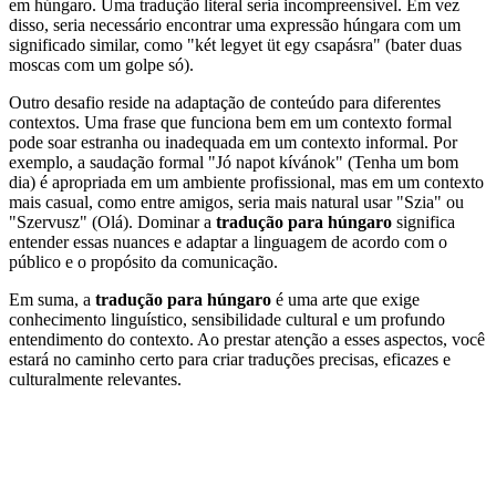
em húngaro. Uma tradução literal seria incompreensível. Em vez
disso, seria necessário encontrar uma expressão húngara com um
significado similar, como "két legyet üt egy csapásra" (bater duas
moscas com um golpe só).
Outro desafio reside na adaptação de conteúdo para diferentes
contextos. Uma frase que funciona bem em um contexto formal
pode soar estranha ou inadequada em um contexto informal. Por
exemplo, a saudação formal "Jó napot kívánok" (Tenha um bom
dia) é apropriada em um ambiente profissional, mas em um contexto
mais casual, como entre amigos, seria mais natural usar "Szia" ou
"Szervusz" (Olá). Dominar a
tradução para húngaro
significa
entender essas nuances e adaptar a linguagem de acordo com o
público e o propósito da comunicação.
Em suma, a
tradução para húngaro
é uma arte que exige
conhecimento linguístico, sensibilidade cultural e um profundo
entendimento do contexto. Ao prestar atenção a esses aspectos, você
estará no caminho certo para criar traduções precisas, eficazes e
culturalmente relevantes.