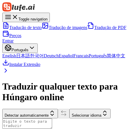
Toggle navigation
Tradução de texto
Tradução de imagens
Tradução de PDF
Preços
Entrar
Português
English
日本語
한국어
Deutsch
Español
Français
Português
简体中文
Instalar Extensão
Traduzir qualquer texto para
Húngaro online
Detectar automaticamente
Selecionar idioma