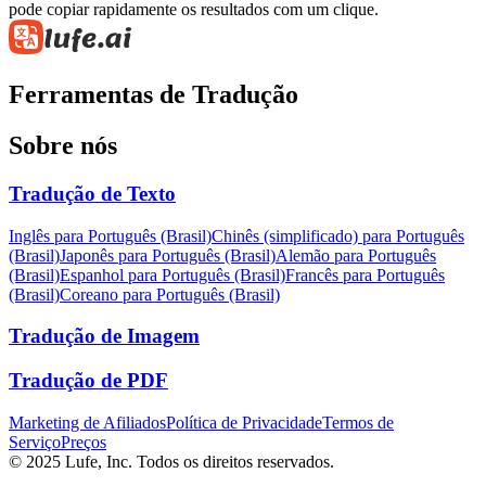
pode copiar rapidamente os resultados com um clique.
Ferramentas de Tradução
Sobre nós
Tradução de Texto
Inglês para Português (Brasil)
Chinês (simplificado) para Português
(Brasil)
Japonês para Português (Brasil)
Alemão para Português
(Brasil)
Espanhol para Português (Brasil)
Francês para Português
(Brasil)
Coreano para Português (Brasil)
Tradução de Imagem
Tradução de PDF
Marketing de Afiliados
Política de Privacidade
Termos de
Serviço
Preços
© 2025 Lufe, Inc. Todos os direitos reservados.