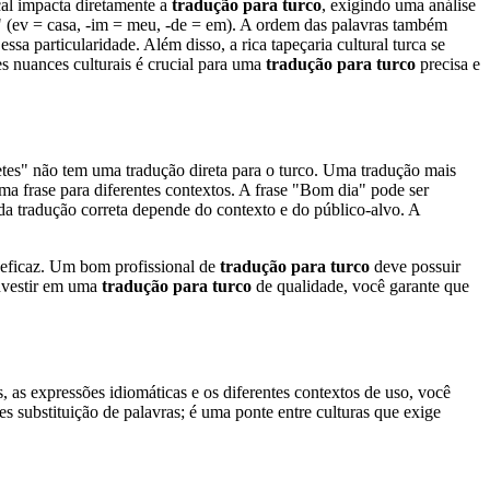
ical impacta diretamente a
tradução para turco
, exigindo uma análise
" (ev = casa, -im = meu, -de = em). A ordem das palavras também
ir essa particularidade. Além disso, a rica tapeçaria cultural turca se
es nuances culturais é crucial para uma
tradução para turco
precisa e
etes" não tem uma tradução direta para o turco. Uma tradução mais
a frase para diferentes contextos. A frase "Bom dia" pode ser
a tradução correta depende do contexto e do público-alvo. A
e eficaz. Um bom profissional de
tradução para turco
deve possuir
investir em uma
tradução para turco
de qualidade, você garante que
, as expressões idiomáticas e os diferentes contextos de uso, você
s substituição de palavras; é uma ponte entre culturas que exige