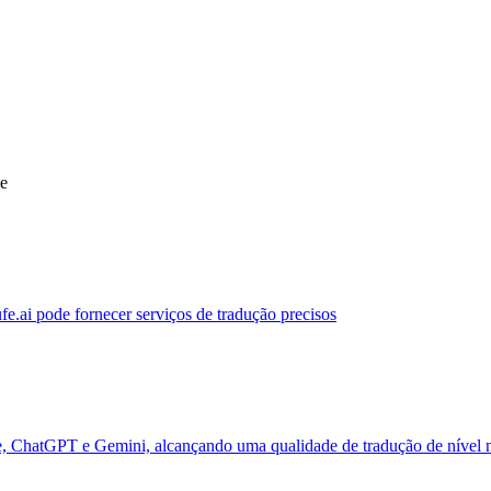
ue
ufe.ai pode fornecer serviços de tradução precisos
de, ChatGPT e Gemini, alcançando uma qualidade de tradução de nível 