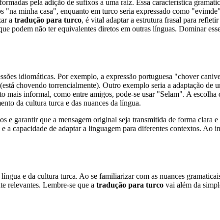
 formadas pela adição de sufixos a uma raiz. Essa característica gramat
mos "na minha casa", enquanto em turco seria expressado como "evimde
zar a
tradução para turco
, é vital adaptar a estrutura frasal para reflet
 que podem não ter equivalentes diretos em outras línguas. Dominar ess
ressões idiomáticas. Por exemplo, a expressão portuguesa "chover caniv
está chovendo torrencialmente). Outro exemplo seria a adaptação de um
 mais informal, como entre amigos, pode-se usar "Selam". A escolha d
nto da cultura turca e das nuances da língua.
dos e garantir que a mensagem original seja transmitida de forma clara 
 e a capacidade de adaptar a linguagem para diferentes contextos. Ao 
íngua e da cultura turca. Ao se familiarizar com as nuances gramaticais
nte relevantes. Lembre-se que a
tradução para turco
vai além da simple