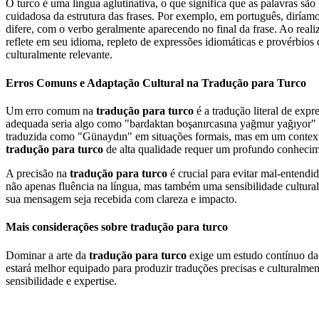
O turco é uma língua aglutinativa, o que significa que as palavras são
cuidadosa da estrutura das frases. Por exemplo, em português, diría
difere, com o verbo geralmente aparecendo no final da frase. Ao reali
reflete em seu idioma, repleto de expressões idiomáticas e provérbios
culturalmente relevante.
Erros Comuns e Adaptação Cultural na Tradução para Turco
Um erro comum na
tradução para turco
é a tradução literal de exp
adequada seria algo como "bardaktan boşanırcasına yağmur yağıyor" (
traduzida como "Günaydın" em situações formais, mas em um contexto
tradução para turco
de alta qualidade requer um profundo conhecime
A precisão na
tradução para turco
é crucial para evitar mal-entendi
não apenas fluência na língua, mas também uma sensibilidade cultural
sua mensagem seja recebida com clareza e impacto.
Mais considerações sobre tradução para turco
Dominar a arte da
tradução para turco
exige um estudo contínuo da l
estará melhor equipado para produzir traduções precisas e culturalme
sensibilidade e expertise.