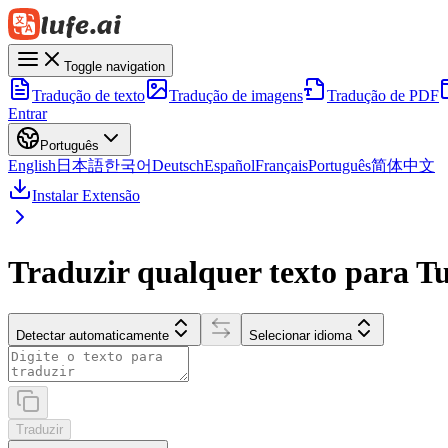
Toggle navigation
Tradução de texto
Tradução de imagens
Tradução de PDF
Entrar
Português
English
日本語
한국어
Deutsch
Español
Français
Português
简体中文
Instalar Extensão
Traduzir qualquer texto para Tu
Detectar automaticamente
Selecionar idioma
Traduzir