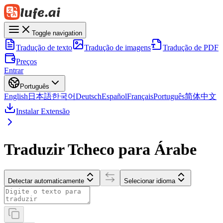
Toggle navigation
Tradução de texto
Tradução de imagens
Tradução de PDF
Preços
Entrar
Português
English
日本語
한국어
Deutsch
Español
Français
Português
简体中文
Instalar Extensão
Traduzir Tcheco para Árabe
Detectar automaticamente
Selecionar idioma