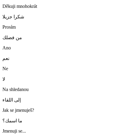
Děkuji mnohokrát
شكرا جزيلا
Prosím
من فضلك
Ano
نعم
Ne
لا
Na shledanou
إلى اللقاء
Jak se jmenuješ?
ما اسمك؟
Jmenuji se...