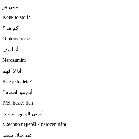
اسمي هو...
Kolik to stojí?
كم هذا؟
Omlouvám se
أنا آسف
Nerozumím
أنا لا أفهم
Kde je toaleta?
أين هو الحمام؟
Přeji hezký den
أتمنى لك يوما سعيدا
Všechno nejlepší k narozeninám
عيد ميلاد سعيد