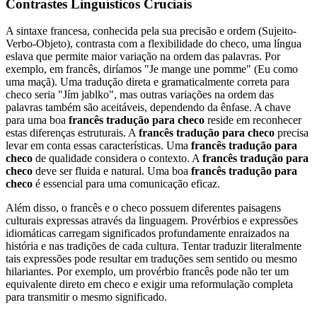
Contrastes Linguísticos Cruciais
A sintaxe francesa, conhecida pela sua precisão e ordem (Sujeito-
Verbo-Objeto), contrasta com a flexibilidade do checo, uma língua
eslava que permite maior variação na ordem das palavras. Por
exemplo, em francês, diríamos "Je mange une pomme" (Eu como
uma maçã). Uma tradução direta e gramaticalmente correta para
checo seria "Jím jablko", mas outras variações na ordem das
palavras também são aceitáveis, dependendo da ênfase. A chave
para uma boa
francês tradução para checo
reside em reconhecer
estas diferenças estruturais. A
francês tradução para checo
precisa
levar em conta essas características. Uma
francês tradução para
checo
de qualidade considera o contexto. A
francês tradução para
checo
deve ser fluida e natural. Uma boa
francês tradução para
checo
é essencial para uma comunicação eficaz.
Além disso, o francês e o checo possuem diferentes paisagens
culturais expressas através da linguagem. Provérbios e expressões
idiomáticas carregam significados profundamente enraizados na
história e nas tradições de cada cultura. Tentar traduzir literalmente
tais expressões pode resultar em traduções sem sentido ou mesmo
hilariantes. Por exemplo, um provérbio francês pode não ter um
equivalente direto em checo e exigir uma reformulação completa
para transmitir o mesmo significado.