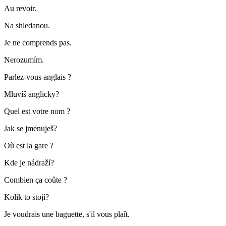
Au revoir.
Na shledanou.
Je ne comprends pas.
Nerozumím.
Parlez-vous anglais ?
Mluvíš anglicky?
Quel est votre nom ?
Jak se jmenuješ?
Où est la gare ?
Kde je nádraží?
Combien ça coûte ?
Kolik to stojí?
Je voudrais une baguette, s'il vous plaît.