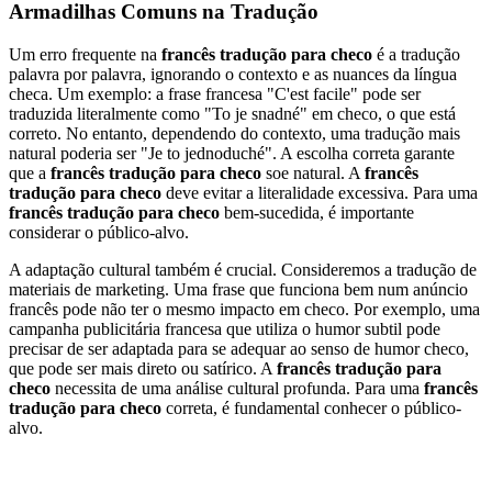
Armadilhas Comuns na Tradução
Um erro frequente na
francês tradução para checo
é a tradução
palavra por palavra, ignorando o contexto e as nuances da língua
checa. Um exemplo: a frase francesa "C'est facile" pode ser
traduzida literalmente como "To je snadné" em checo, o que está
correto. No entanto, dependendo do contexto, uma tradução mais
natural poderia ser "Je to jednoduché". A escolha correta garante
que a
francês tradução para checo
soe natural. A
francês
tradução para checo
deve evitar a literalidade excessiva. Para uma
francês tradução para checo
bem-sucedida, é importante
considerar o público-alvo.
A adaptação cultural também é crucial. Consideremos a tradução de
materiais de marketing. Uma frase que funciona bem num anúncio
francês pode não ter o mesmo impacto em checo. Por exemplo, uma
campanha publicitária francesa que utiliza o humor subtil pode
precisar de ser adaptada para se adequar ao senso de humor checo,
que pode ser mais direto ou satírico. A
francês tradução para
checo
necessita de uma análise cultural profunda. Para uma
francês
tradução para checo
correta, é fundamental conhecer o público-
alvo.