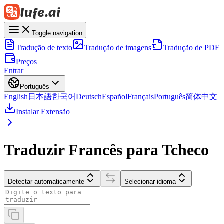
Toggle navigation
Tradução de texto
Tradução de imagens
Tradução de PDF
Preços
Entrar
Português
English
日本語
한국어
Deutsch
Español
Français
Português
简体中文
Instalar Extensão
Traduzir Francês para Tcheco
Detectar automaticamente
Selecionar idioma