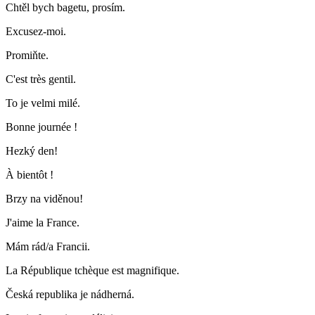
Chtěl bych bagetu, prosím.
Excusez-moi.
Promiňte.
C'est très gentil.
To je velmi milé.
Bonne journée !
Hezký den!
À bientôt !
Brzy na viděnou!
J'aime la France.
Mám rád/a Francii.
La République tchèque est magnifique.
Česká republika je nádherná.