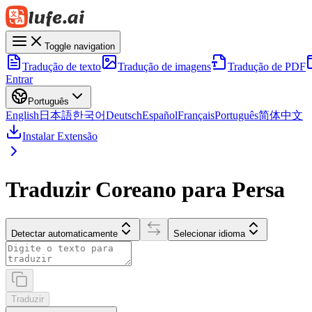
Toggle navigation
Tradução de texto
Tradução de imagens
Tradução de PDF
Entrar
Português
English
日本語
한국어
Deutsch
Español
Français
Português
简体中文
Instalar Extensão
Traduzir Coreano para Persa
Detectar automaticamente
Selecionar idioma
Traduzir