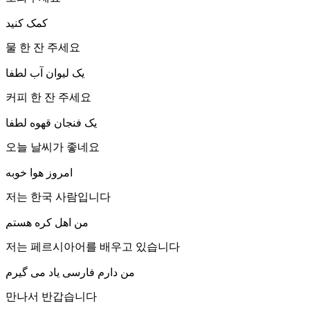
کمک کنید
물 한 잔 주세요
یک لیوان آب لطفا
커피 한 잔 주세요
یک فنجان قهوه لطفا
오늘 날씨가 좋네요
امروز هوا خوبه
저는 한국 사람입니다
من اهل کره هستم
저는 페르시아어를 배우고 있습니다
من دارم فارسی یاد می گیرم
만나서 반갑습니다