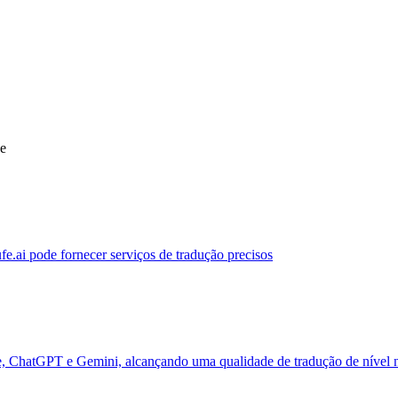
ue
ufe.ai pode fornecer serviços de tradução precisos
de, ChatGPT e Gemini, alcançando uma qualidade de tradução de nível 