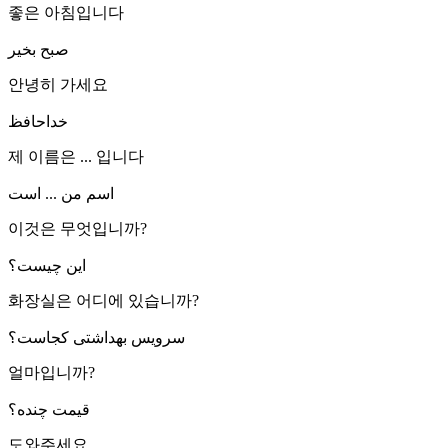
좋은 아침입니다
صبح بخیر
안녕히 가세요
خداحافظ
제 이름은 ... 입니다
اسم من ... است
이것은 무엇입니까?
این چیست؟
화장실은 어디에 있습니까?
سرویس بهداشتی کجاست؟
얼마입니까?
قیمت چنده؟
도와주세요