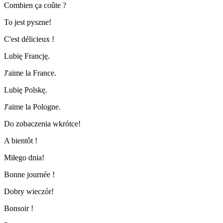
Combien ça coûte ?
To jest pyszne!
C'est délicieux !
Lubię Francję.
J'aime la France.
Lubię Polskę.
J'aime la Pologne.
Do zobaczenia wkrótce!
A bientôt !
Miłego dnia!
Bonne journée !
Dobry wieczór!
Bonsoir !