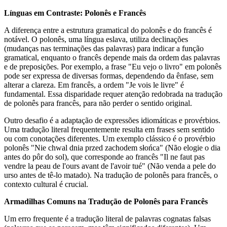
Línguas em Contraste: Polonês e Francês
A diferença entre a estrutura gramatical do polonês e do francês é
notável. O polonês, uma língua eslava, utiliza declinações
(mudanças nas terminações das palavras) para indicar a função
gramatical, enquanto o francês depende mais da ordem das palavras
e de preposições. Por exemplo, a frase "Eu vejo o livro" em polonês
pode ser expressa de diversas formas, dependendo da ênfase, sem
alterar a clareza. Em francês, a ordem "Je vois le livre" é
fundamental. Essa disparidade requer atenção redobrada na tradução
de polonês para francês, para não perder o sentido original.
Outro desafio é a adaptação de expressões idiomáticas e provérbios.
Uma tradução literal frequentemente resulta em frases sem sentido
ou com conotações diferentes. Um exemplo clássico é o provérbio
polonês "Nie chwal dnia przed zachodem słońca" (Não elogie o dia
antes do pôr do sol), que corresponde ao francês "Il ne faut pas
vendre la peau de l'ours avant de l'avoir tué" (Não venda a pele do
urso antes de tê-lo matado). Na tradução de polonês para francês, o
contexto cultural é crucial.
Armadilhas Comuns na Tradução de Polonês para Francês
Um erro frequente é a tradução literal de palavras cognatas falsas