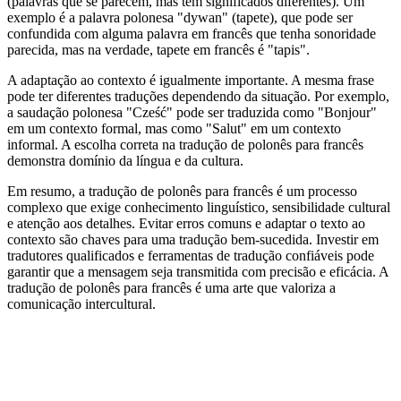
(palavras que se parecem, mas têm significados diferentes). Um
exemplo é a palavra polonesa "dywan" (tapete), que pode ser
confundida com alguma palavra em francês que tenha sonoridade
parecida, mas na verdade, tapete em francês é "tapis".
A adaptação ao contexto é igualmente importante. A mesma frase
pode ter diferentes traduções dependendo da situação. Por exemplo,
a saudação polonesa "Cześć" pode ser traduzida como "Bonjour"
em um contexto formal, mas como "Salut" em um contexto
informal. A escolha correta na tradução de polonês para francês
demonstra domínio da língua e da cultura.
Em resumo, a tradução de polonês para francês é um processo
complexo que exige conhecimento linguístico, sensibilidade cultural
e atenção aos detalhes. Evitar erros comuns e adaptar o texto ao
contexto são chaves para uma tradução bem-sucedida. Investir em
tradutores qualificados e ferramentas de tradução confiáveis pode
garantir que a mensagem seja transmitida com precisão e eficácia. A
tradução de polonês para francês é uma arte que valoriza a
comunicação intercultural.