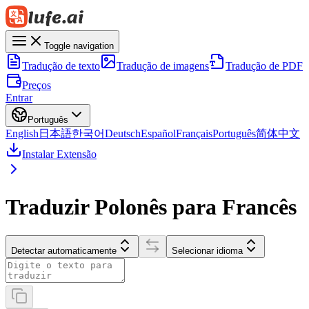
Toggle navigation
Tradução de texto
Tradução de imagens
Tradução de PDF
Preços
Entrar
Português
English
日本語
한국어
Deutsch
Español
Français
Português
简体中文
Instalar Extensão
Traduzir Polonês para Francês
Detectar automaticamente
Selecionar idioma