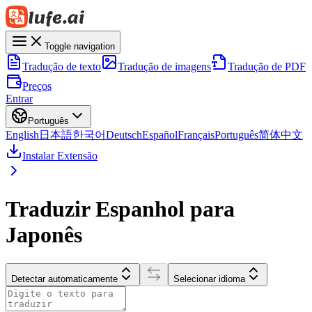
Toggle navigation
Tradução de texto
Tradução de imagens
Tradução de PDF
Preços
Entrar
Português
English
日本語
한국어
Deutsch
Español
Français
Português
简体中文
Instalar Extensão
Traduzir Espanhol para
Japonês
Detectar automaticamente
Selecionar idioma