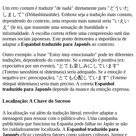
Um erro comum é traduzir "de nada" diretamente para "どういた
しまして" (Dōitashimashite). Embora seja a tradução mais comum,
dependendo do contexto, uma resposta mais natural seria "いえい
え" (Ie ie), que transmite uma sensação de humildade e
informalidade. A escolha correta reflete uma compreensão sutil das
normas sociais japonesas. Este ponto demonstra a importância de
adaptar a
Espanhol traduzido para Japonês
ao contexto.
Outro exemplo: a frase "Estoy muy emocionado" pode ter diferentes
traduções, dependendo do contexto. Se a emoção é positiva (ex:
expectativa por um evento), "とても楽しみにしています"
(Totemo tanoshimi ni shiteimasu) seria adequado. Se a emoção é
negativa (ex: preocupação), "とても心配しています" (Totemo
shinpai shiteimasu) seria mais preciso. A correta
Espanhol
traduzido para Japonês
depende da nuance da emoção expressa.
Localização: A Chave do Sucesso
A localização vai além da tradução literal; envolve adaptar a
mensagem para ressoar com o público-alvo. Uma campanha
publicitária que funciona na Espanha pode falhar no Japão se não
for cuidadosamente localizada. A
Espanhol traduzido para
Japonês
eficaz considera fatores como valores culturais, humor e