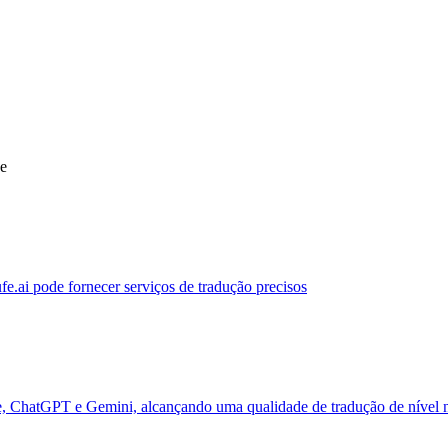
ue
ufe.ai pode fornecer serviços de tradução precisos
de, ChatGPT e Gemini, alcançando uma qualidade de tradução de nível 