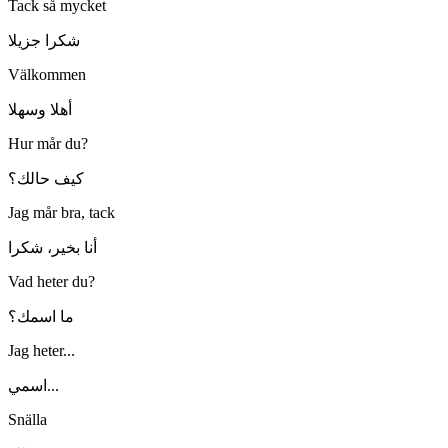
Tack så mycket
شكرا جزيلا
Välkommen
أهلا وسهلا
Hur mår du?
كيف حالك؟
Jag mår bra, tack
أنا بخير، شكرا
Vad heter du?
ما اسمك؟
Jag heter...
اسمي...
Snälla