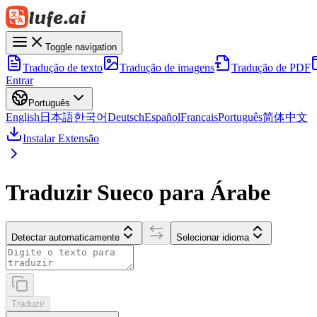
Toggle navigation
Tradução de texto
Tradução de imagens
Tradução de PDF
Entrar
Português
English
日本語
한국어
Deutsch
Español
Français
Português
简体中文
Instalar Extensão
Traduzir Sueco para Árabe
Detectar automaticamente
Selecionar idioma
Traduzir