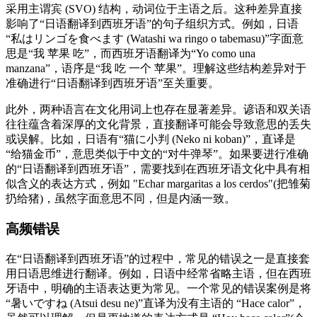
采用主谓宾 (SVO) 结构，动词位于主语之后。这种差异直接
影响了“日语翻译到西班牙语”的句子组织方式。例如，日语
“私はリンゴを食べます (Watashi wa ringo o tabemasu)”字面意
思是“我 苹果 吃”，而西班牙语翻译为“Yo como una
manzana”，语序是“我 吃 一个 苹果”。理解这些结构差异对于
准确进行“日语翻译到西班牙语”至关重要。
此外，两种语言在文化用词上也存在显著差异。谚语和双关语
往往蕴含着深厚的文化背景，直接翻译可能会导致意思的丢失
或误解。比如，日语有“猫に小判 (Neko ni koban)”，直译是
“给猫金币”，意思类似于中文的“对牛弹琴”。如果要进行准确
的“日语翻译到西班牙语”，需要找到在西班牙语文化中具有相
似含义的表达方式，例如 "Echar margaritas a los cerdos"(把雏菊
扔给猪)，虽然字面意思不同，但是内涵一致。
高频错误
在“日语翻译到西班牙语”的过程中，常见的错误之一是直接套
用日语思维进行翻译。例如，日语中经常省略主语，但在西班
牙语中，明确的主语表达更为常见。一个常见的错误案例是将
“暑いですね (Atsui desu ne)”直译为没有主语的 “Hace calor”，