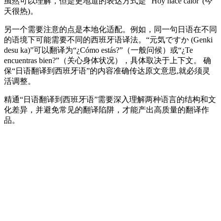
虽然可以理解，但是更地道的表达方式是 “Hoy hace calor”(今
天很热)。
另一个需要注意的点是本地化适配。例如，同一句日语在不同
的语境下可能需要不同的西班牙语译法。“元気ですか (Genki
desu ka)”可以翻译为“¿Cómo estás?”（一般问候）或“¿Te
encuentras bien?”（关心身体状况），具体取决于上下文。 确
保“日语翻译到西班牙语”的内容准确传达原文意思,就必须灵
活调整。
精通“日语翻译到西班牙语”需要深入理解两种语言的结构和文
化差异，并避免常见的翻译陷阱，才能产出高质量的翻译作
品。