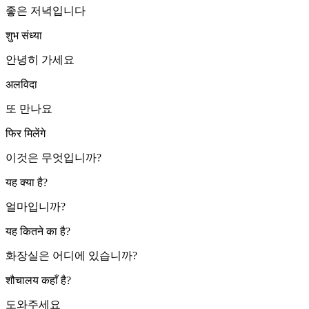
좋은 저녁입니다
शुभ संध्या
안녕히 가세요
अलविदा
또 만나요
फिर मिलेंगे
이것은 무엇입니까?
यह क्या है?
얼마입니까?
यह कितने का है?
화장실은 어디에 있습니까?
शौचालय कहाँ है?
도와주세요