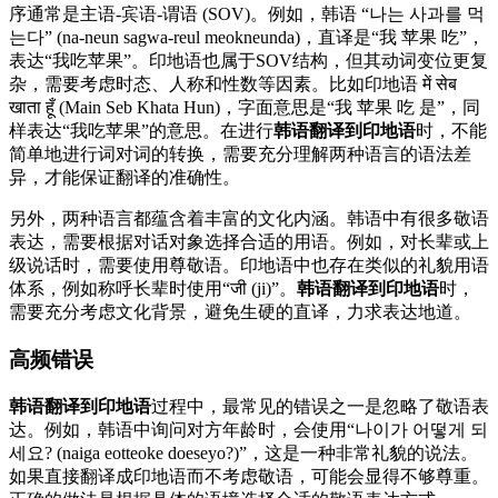
序通常是主语-宾语-谓语 (SOV)。例如，韩语 “나는 사과를 먹
는다” (na-neun sagwa-reul meokneunda)，直译是“我 苹果 吃”，
表达“我吃苹果”。印地语也属于SOV结构，但其动词变位更复
杂，需要考虑时态、人称和性数等因素。比如印地语 में सेब
खाता हूँ (Main Seb Khata Hun)，字面意思是“我 苹果 吃 是”，同
样表达“我吃苹果”的意思。在进行
韩语翻译到印地语
时，不能
简单地进行词对词的转换，需要充分理解两种语言的语法差
异，才能保证翻译的准确性。
另外，两种语言都蕴含着丰富的文化内涵。韩语中有很多敬语
表达，需要根据对话对象选择合适的用语。例如，对长辈或上
级说话时，需要使用尊敬语。印地语中也存在类似的礼貌用语
体系，例如称呼长辈时使用“जी (ji)”。
韩语翻译到印地语
时，
需要充分考虑文化背景，避免生硬的直译，力求表达地道。
高频错误
韩语翻译到印地语
过程中，最常见的错误之一是忽略了敬语表
达。例如，韩语中询问对方年龄时，会使用“나이가 어떻게 되
세요? (naiga eotteoke doeseyo?)”，这是一种非常礼貌的说法。
如果直接翻译成印地语而不考虑敬语，可能会显得不够尊重。