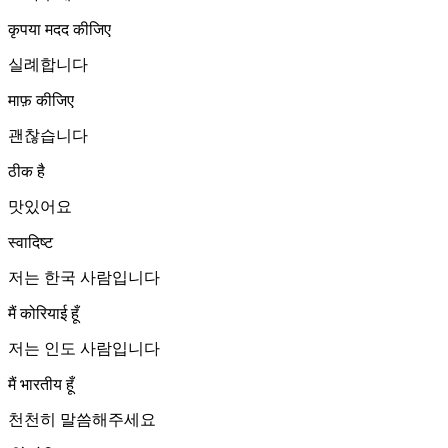
कृपया मदद कीजिए
실례합니다
माफ़ कीजिए
괜찮습니다
ठीक है
맛있어요
स्वादिष्ट
저는 한국 사람입니다
मैं कोरियाई हूँ
저는 인도 사람입니다
मैं भारतीय हूँ
천천히 말씀해주세요