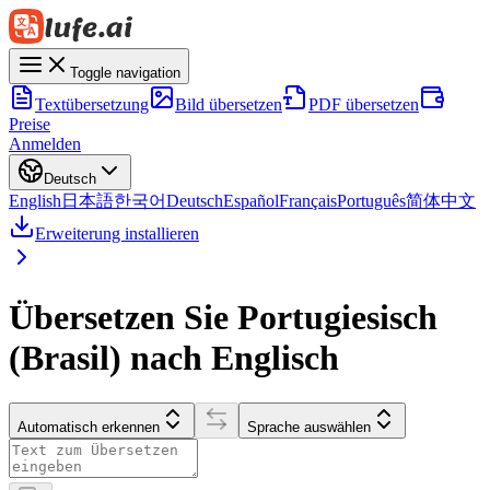
Toggle navigation
Textübersetzung
Bild übersetzen
PDF übersetzen
Preise
Anmelden
Deutsch
English
日本語
한국어
Deutsch
Español
Français
Português
简体中文
Erweiterung installieren
Übersetzen Sie Portugiesisch
(Brasil) nach Englisch
Automatisch erkennen
Sprache auswählen