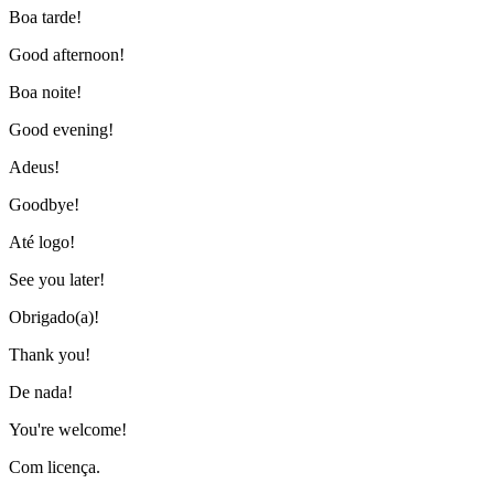
Boa tarde!
Good afternoon!
Boa noite!
Good evening!
Adeus!
Goodbye!
Até logo!
See you later!
Obrigado(a)!
Thank you!
De nada!
You're welcome!
Com licença.