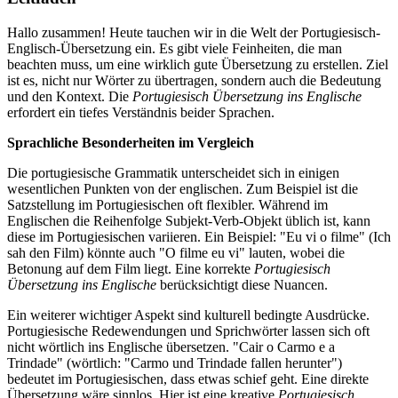
Hallo zusammen! Heute tauchen wir in die Welt der Portugiesisch-
Englisch-Übersetzung ein. Es gibt viele Feinheiten, die man
beachten muss, um eine wirklich gute Übersetzung zu erstellen. Ziel
ist es, nicht nur Wörter zu übertragen, sondern auch die Bedeutung
und den Kontext. Die
Portugiesisch Übersetzung ins Englische
erfordert ein tiefes Verständnis beider Sprachen.
Sprachliche Besonderheiten im Vergleich
Die portugiesische Grammatik unterscheidet sich in einigen
wesentlichen Punkten von der englischen. Zum Beispiel ist die
Satzstellung im Portugiesischen oft flexibler. Während im
Englischen die Reihenfolge Subjekt-Verb-Objekt üblich ist, kann
diese im Portugiesischen variieren. Ein Beispiel: "Eu vi o filme" (Ich
sah den Film) könnte auch "O filme eu vi" lauten, wobei die
Betonung auf dem Film liegt. Eine korrekte
Portugiesisch
Übersetzung ins Englische
berücksichtigt diese Nuancen.
Ein weiterer wichtiger Aspekt sind kulturell bedingte Ausdrücke.
Portugiesische Redewendungen und Sprichwörter lassen sich oft
nicht wörtlich ins Englische übersetzen. "Cair o Carmo e a
Trindade" (wörtlich: "Carmo und Trindade fallen herunter")
bedeutet im Portugiesischen, dass etwas schief geht. Eine direkte
Übersetzung wäre sinnlos. Hier ist eine kreative
Portugiesisch