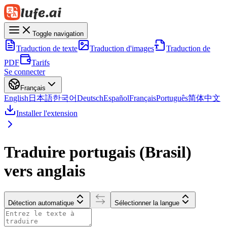
Toggle navigation
Traduction de texte
Traduction d'images
Traduction de
PDF
Tarifs
Se connecter
Français
English
日本語
한국어
Deutsch
Español
Français
Português
简体中文
Installer l'extension
Traduire portugais (Brasil)
vers anglais
Détection automatique
Sélectionner la langue