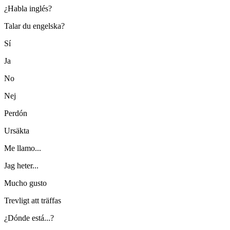
¿Habla inglés?
Talar du engelska?
Sí
Ja
No
Nej
Perdón
Ursäkta
Me llamo...
Jag heter...
Mucho gusto
Trevligt att träffas
¿Dónde está...?