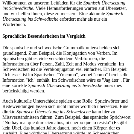
Willkommen zu unserem Leitfaden für die
Spanisch Übersetzung
ins Schwedische
. Viele Herausforderungen warten auf Übersetzer,
und wir helfen Ihnen, diese zu meistern. Eine akkurate
Spanisch
Übersetzung ins Schwedische
erfordert mehr als nur ein
Wörterbuch.
Sprachliche Besonderheiten im Vergleich
Die spanische und schwedische Grammatik unterscheiden sich
grundlegend. Zum Beispiel, die Konjugation von Verben. Im
Spanischen gibt es viele verschiedene Verbformen, die
Informationen über Person, Zahl, Zeit und Modus vermitteln. Im
Schwedischen ist die Verbkonjugation viel einfacher. Ein Beispiel:
"Ich esse" ist im Spanischen "Yo como", wobei "como" bereits die
Information "ich" enthält. Im Schwedischen wäre es "Jag äter". Für
eine korrekte
Spanisch Übersetzung ins Schwedische
muss dies
berücksichtigt werden.
Auch kulturelle Unterschiede spielen eine Rolle. Sprichwörter und
Redewendungen lassen sich nicht immer wörtlich übersetzen. Eine
direkte
Spanisch Übersetzung ins Schwedische
kann hier zu
Missverständnissen führen. Zum Beispiel, das spanische Sprichwort
"No hay mal que dure cien años, ni cuerpo que lo resista" (Es gibt
kein Übel, das hundert Jahre dauert, noch einen Körper, der es
aushält). Eine wörtliche Übersetzung würde im Schwedischen