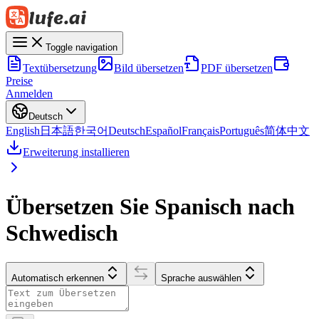
Toggle navigation
Textübersetzung
Bild übersetzen
PDF übersetzen
Preise
Anmelden
Deutsch
English
日本語
한국어
Deutsch
Español
Français
Português
简体中文
Erweiterung installieren
Übersetzen Sie Spanisch nach
Schwedisch
Automatisch erkennen
Sprache auswählen