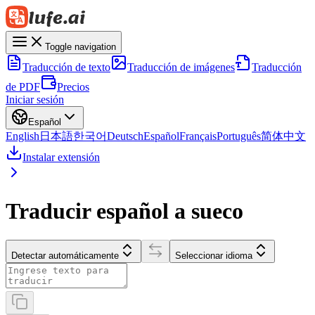
Toggle navigation
Traducción de texto
Traducción de imágenes
Traducción
de PDF
Precios
Iniciar sesión
Español
English
日本語
한국어
Deutsch
Español
Français
Português
简体中文
Instalar extensión
Traducir español a sueco
Detectar automáticamente
Seleccionar idioma