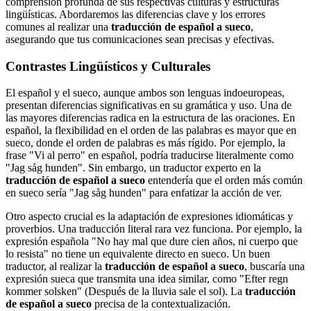
comprensión profunda de sus respectivas culturas y estructuras
lingüísticas. Abordaremos las diferencias clave y los errores
comunes al realizar una
traducción de español a sueco
,
asegurando que tus comunicaciones sean precisas y efectivas.
Contrastes Lingüísticos y Culturales
El español y el sueco, aunque ambos son lenguas indoeuropeas,
presentan diferencias significativas en su gramática y uso. Una de
las mayores diferencias radica en la estructura de las oraciones. En
español, la flexibilidad en el orden de las palabras es mayor que en
sueco, donde el orden de palabras es más rígido. Por ejemplo, la
frase "Vi al perro" en español, podría traducirse literalmente como
"Jag såg hunden". Sin embargo, un traductor experto en la
traducción de español a sueco
entendería que el orden más común
en sueco sería "Jag såg hunden" para enfatizar la acción de ver.
Otro aspecto crucial es la adaptación de expresiones idiomáticas y
proverbios. Una traducción literal rara vez funciona. Por ejemplo, la
expresión española "No hay mal que dure cien años, ni cuerpo que
lo resista" no tiene un equivalente directo en sueco. Un buen
traductor, al realizar la
traducción de español a sueco
, buscaría una
expresión sueca que transmita una idea similar, como "Efter regn
kommer solsken" (Después de la lluvia sale el sol). La
traducción
de español a sueco
precisa de la contextualización.