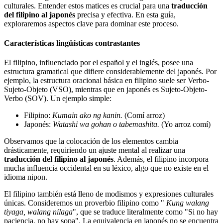
culturales. Entender estos matices es crucial para una
traducción
del filipino al japonés
precisa y efectiva. En esta guía,
exploraremos aspectos clave para dominar este proceso.
Características lingüísticas contrastantes
El filipino, influenciado por el español y el inglés, posee una
estructura gramatical que difiere considerablemente del japonés. Por
ejemplo, la estructura oracional básica en filipino suele ser Verbo-
Sujeto-Objeto (VSO), mientras que en japonés es Sujeto-Objeto-
Verbo (SOV). Un ejemplo simple:
Filipino:
Kumain ako ng kanin.
(Comí arroz)
Japonés:
Watashi wa gohan o tabemashita.
(Yo arroz comí)
Observamos que la colocación de los elementos cambia
drásticamente, requiriendo un ajuste mental al realizar una
traducción del filipino al japonés
. Además, el filipino incorpora
mucha influencia occidental en su léxico, algo que no existe en el
idioma nipon.
El filipino también está lleno de modismos y expresiones culturales
únicas. Consideremos un proverbio filipino como "
Kung walang
tiyaga, walang nilaga
", que se traduce literalmente como "Si no hay
paciencia, no hay sopa". La equivalencia en japonés no se encuentra