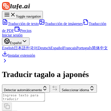
Toggle navigation
Traducción de texto
Traducción de imágenes
Traducción
de PDF
Precios
Iniciar sesión
Español
English
日本語
한국어
Deutsch
Español
Français
Português
简体中文
Instalar extensión
Traducir tagalo a japonés
Detectar automáticamente
Seleccionar idioma