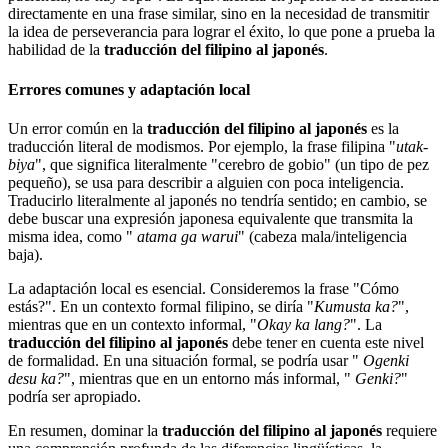
directamente en una frase similar, sino en la necesidad de transmitir
la idea de perseverancia para lograr el éxito, lo que pone a prueba la
habilidad de la
traducción del filipino al japonés
.
Errores comunes y adaptación local
Un error común en la
traducción del filipino al japonés
es la
traducción literal de modismos. Por ejemplo, la frase filipina "
utak-
biya
", que significa literalmente "cerebro de gobio" (un tipo de pez
pequeño), se usa para describir a alguien con poca inteligencia.
Traducirlo literalmente al japonés no tendría sentido; en cambio, se
debe buscar una expresión japonesa equivalente que transmita la
misma idea, como "
atama ga warui
" (cabeza mala/inteligencia
baja).
La adaptación local es esencial. Consideremos la frase "Cómo
estás?". En un contexto formal filipino, se diría "
Kumusta ka?
",
mientras que en un contexto informal, "
Okay ka lang?
". La
traducción del filipino al japonés
debe tener en cuenta este nivel
de formalidad. En una situación formal, se podría usar "
Ogenki
desu ka?
", mientras que en un entorno más informal, "
Genki?
"
podría ser apropiado.
En resumen, dominar la
traducción del filipino al japonés
requiere