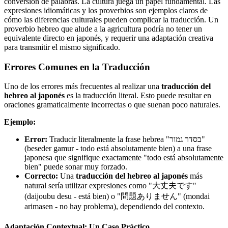
conversión de palabras. La cultura juega un papel fundamental. Las
expresiones idiomáticas y los proverbios son ejemplos claros de
cómo las diferencias culturales pueden complicar la traducción. Un
proverbio hebreo que alude a la agricultura podría no tener un
equivalente directo en japonés, y requerir una adaptación creativa
para transmitir el mismo significado.
Errores Comunes en la Traducción
Uno de los errores más frecuentes al realizar una
traducción del
hebreo al japonés
es la traducción literal. Esto puede resultar en
oraciones gramaticalmente incorrectas o que suenan poco naturales.
Ejemplo:
Error:
Traducir literalmente la frase hebrea "בסדר גמור"
(beseder gamur - todo está absolutamente bien) a una frase
japonesa que signifique exactamente "todo está absolutamente
bien" puede sonar muy forzado.
Correcto:
Una
traducción del hebreo al japonés
más
natural sería utilizar expresiones como "大丈夫です"
(daijoubu desu - está bien) o "問題ありません" (mondai
arimasen - no hay problema), dependiendo del contexto.
Adaptación Contextual: Un Caso Práctico