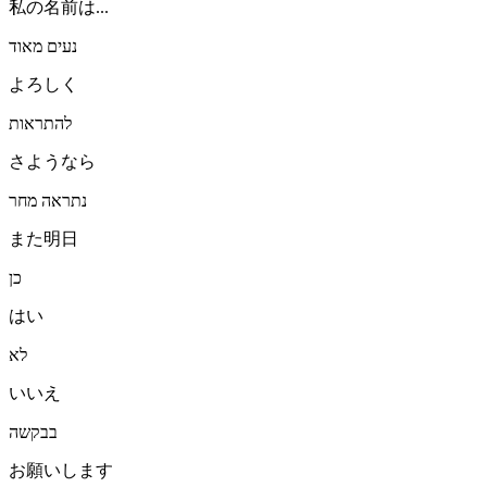
私の名前は...
נעים מאוד
よろしく
להתראות
さようなら
נתראה מחר
また明日
כן
はい
לא
いいえ
בבקשה
お願いします