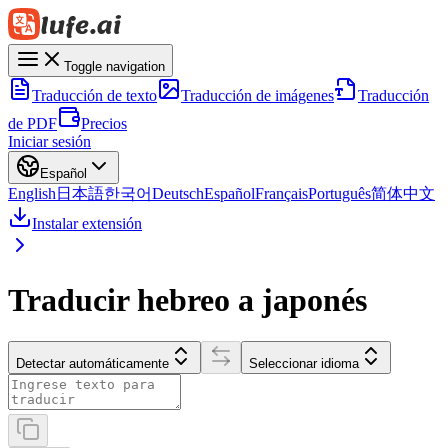
Toggle navigation
Traducción de texto
Traducción de imágenes
Traducción
de PDF
Precios
Iniciar sesión
Español
English
日本語
한국어
Deutsch
Español
Français
Português
简体中文
Instalar extensión
Traducir hebreo a japonés
Detectar automáticamente
Seleccionar idioma