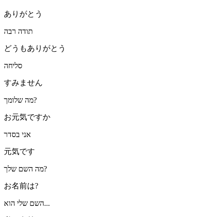
ありがとう
תודה רבה
どうもありがとう
סליחה
すみません
מה שלומך?
お元気ですか
אני בסדר
元気です
מה השם שלך?
お名前は?
השם שלי הוא...