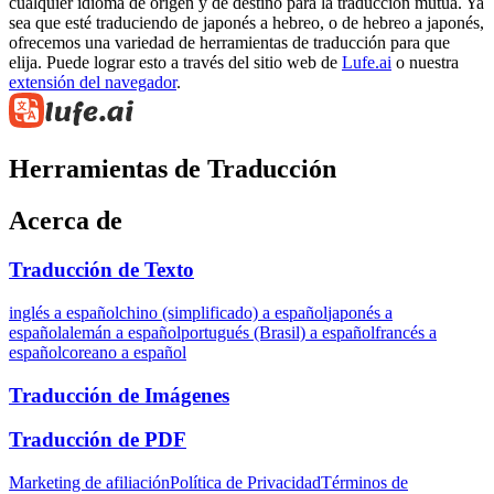
cualquier idioma de origen y de destino para la traducción mutua. Ya
sea que esté traduciendo de japonés a hebreo, o de hebreo a japonés,
ofrecemos una variedad de herramientas de traducción para que
elija. Puede lograr esto a través del sitio web de
Lufe.ai
o nuestra
extensión del navegador
.
Herramientas de Traducción
Acerca de
Traducción de Texto
inglés a español
chino (simplificado) a español
japonés a
español
alemán a español
portugués (Brasil) a español
francés a
español
coreano a español
Traducción de Imágenes
Traducción de PDF
Marketing de afiliación
Política de Privacidad
Términos de