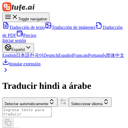
Toggle navigation
Traducción de texto
Traducción de imágenes
Traducción
de PDF
Precios
Iniciar sesión
Español
English
日本語
한국어
Deutsch
Español
Français
Português
简体中文
Instalar extensión
Traducir hindi a árabe
Detectar automáticamente
Seleccionar idioma