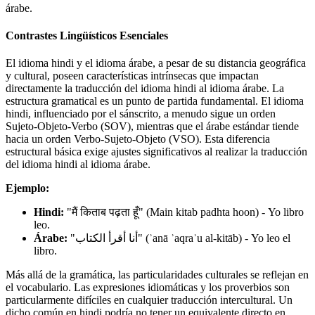
árabe.
Contrastes Lingüísticos Esenciales
El idioma hindi y el idioma árabe, a pesar de su distancia geográfica
y cultural, poseen características intrínsecas que impactan
directamente la traducción del idioma hindi al idioma árabe. La
estructura gramatical es un punto de partida fundamental. El idioma
hindi, influenciado por el sánscrito, a menudo sigue un orden
Sujeto-Objeto-Verbo (SOV), mientras que el árabe estándar tiende
hacia un orden Verbo-Sujeto-Objeto (VSO). Esta diferencia
estructural básica exige ajustes significativos al realizar la traducción
del idioma hindi al idioma árabe.
Ejemplo:
Hindi:
"मैं किताब पढ़ता हूँ" (Main kitab padhta hoon) - Yo libro
leo.
Árabe:
"أنا أقرأ الكتاب" (ʾanā ʾaqraʾu al-kitāb) - Yo leo el
libro.
Más allá de la gramática, las particularidades culturales se reflejan en
el vocabulario. Las expresiones idiomáticas y los proverbios son
particularmente difíciles en cualquier traducción intercultural. Un
dicho común en hindi podría no tener un equivalente directo en