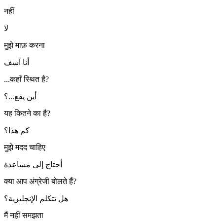
नहीं
لا
मुझे माफ़ करना
أنا آسف
...कहाँ स्थित है?
أين يقع...؟
यह कितने का है?
كم هذا؟
मुझे मदद चाहिए
أحتاج إلى مساعدة
क्या आप अंग्रेजी बोलते हैं?
هل تتكلم الإنجليزية؟
मैं नहीं समझता