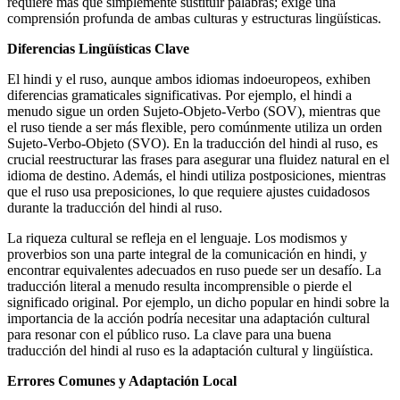
requiere más que simplemente sustituir palabras; exige una
comprensión profunda de ambas culturas y estructuras lingüísticas.
Diferencias Lingüísticas Clave
El hindi y el ruso, aunque ambos idiomas indoeuropeos, exhiben
diferencias gramaticales significativas. Por ejemplo, el hindi a
menudo sigue un orden Sujeto-Objeto-Verbo (SOV), mientras que
el ruso tiende a ser más flexible, pero comúnmente utiliza un orden
Sujeto-Verbo-Objeto (SVO). En la traducción del hindi al ruso, es
crucial reestructurar las frases para asegurar una fluidez natural en el
idioma de destino. Además, el hindi utiliza postposiciones, mientras
que el ruso usa preposiciones, lo que requiere ajustes cuidadosos
durante la traducción del hindi al ruso.
La riqueza cultural se refleja en el lenguaje. Los modismos y
proverbios son una parte integral de la comunicación en hindi, y
encontrar equivalentes adecuados en ruso puede ser un desafío. La
traducción literal a menudo resulta incomprensible o pierde el
significado original. Por ejemplo, un dicho popular en hindi sobre la
importancia de la acción podría necesitar una adaptación cultural
para resonar con el público ruso. La clave para una buena
traducción del hindi al ruso es la adaptación cultural y lingüística.
Errores Comunes y Adaptación Local