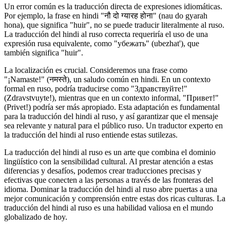
Un error común es la traducción directa de expresiones idiomáticas.
Por ejemplo, la frase en hindi "नौ दो ग्यारह होना" (nau do gyarah
hona), que significa "huir", no se puede traducir literalmente al ruso.
La traducción del hindi al ruso correcta requeriría el uso de una
expresión rusa equivalente, como "убежать" (ubezhat'), que
también significa "huir".
La localización es crucial. Consideremos una frase como
"¡Namaste!" (नमस्ते), un saludo común en hindi. En un contexto
formal en ruso, podría traducirse como "Здравствуйте!"
(Zdravstvuyte!), mientras que en un contexto informal, "Привет!"
(Privet!) podría ser más apropiado. Esta adaptación es fundamental
para la traducción del hindi al ruso, y así garantizar que el mensaje
sea relevante y natural para el público ruso. Un traductor experto en
la traducción del hindi al ruso entiende estas sutilezas.
La traducción del hindi al ruso es un arte que combina el dominio
lingüístico con la sensibilidad cultural. Al prestar atención a estas
diferencias y desafíos, podemos crear traducciones precisas y
efectivas que conecten a las personas a través de las fronteras del
idioma. Dominar la traducción del hindi al ruso abre puertas a una
mejor comunicación y comprensión entre estas dos ricas culturas. La
traducción del hindi al ruso es una habilidad valiosa en el mundo
globalizado de hoy.