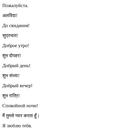
Пожалуйста.
अलविदा!
До свидания!
सुप्रभात!
Доброе утро!
शुभ दोपहर!
Добрый день!
शुभ संध्या!
Добрый вечер!
शुभ रात्रि!
Спокойной ночи!
मैं तुमसे प्यार करता हूँ।
Я люблю тебя.