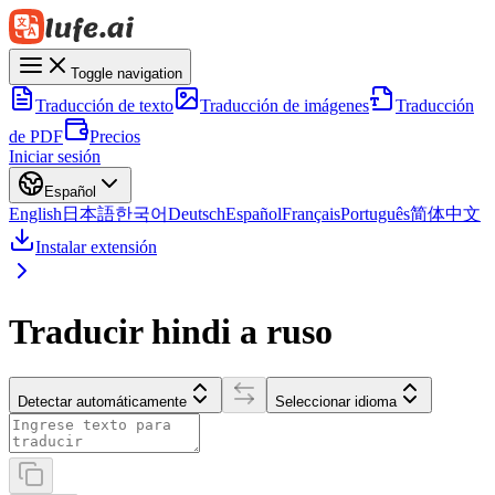
Toggle navigation
Traducción de texto
Traducción de imágenes
Traducción
de PDF
Precios
Iniciar sesión
Español
English
日本語
한국어
Deutsch
Español
Français
Português
简体中文
Instalar extensión
Traducir hindi a ruso
Detectar automáticamente
Seleccionar idioma