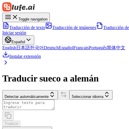
Toggle navigation
Traducción de texto
Traducción de imágenes
Traducción d
Iniciar sesión
Español
English
日本語
한국어
Deutsch
Español
Français
Português
简体中文
Instalar extensión
Traducir sueco a alemán
Detectar automáticamente
Seleccionar idioma
Traducir