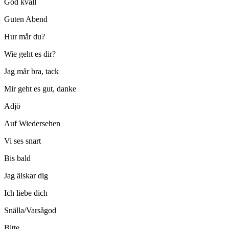
God kväll
Guten Abend
Hur mår du?
Wie geht es dir?
Jag mår bra, tack
Mir geht es gut, danke
Adjö
Auf Wiedersehen
Vi ses snart
Bis bald
Jag älskar dig
Ich liebe dich
Snälla/Varsågod
Bitte