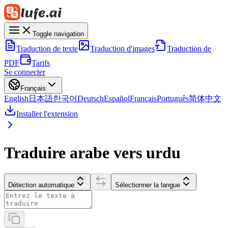
Toggle navigation
Traduction de texte
Traduction d'images
Traduction de
PDF
Tarifs
Se connecter
Français
English
日本語
한국어
Deutsch
Español
Français
Português
简体中文
Installer l'extension
Traduire arabe vers urdu
Détection automatique
Sélectionner la langue