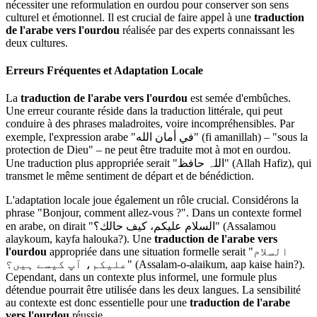
nécessiter une reformulation en ourdou pour conserver son sens
culturel et émotionnel. Il est crucial de faire appel à une
traduction
de l'arabe vers l'ourdou
réalisée par des experts connaissant les
deux cultures.
Erreurs Fréquentes et Adaptation Locale
La
traduction de l'arabe vers l'ourdou
est semée d'embûches.
Une erreur courante réside dans la traduction littérale, qui peut
conduire à des phrases maladroites, voire incompréhensibles. Par
exemple, l'expression arabe "في أمان الله" (fi amanillah) – "sous la
protection de Dieu" – ne peut être traduite mot à mot en ourdou.
Une traduction plus appropriée serait "اللہ حافظ" (Allah Hafiz), qui
transmet le même sentiment de départ et de bénédiction.
L'adaptation locale joue également un rôle crucial. Considérons la
phrase "Bonjour, comment allez-vous ?". Dans un contexte formel
en arabe, on dirait "السلام عليكم، كيف حالك؟" (Assalamou
alaykoum, kayfa halouka?). Une
traduction de l'arabe vers
l'ourdou
appropriée dans une situation formelle serait "السلام
علیکم، آپ کیسے ہیں؟" (Assalam-o-alaikum, aap kaise hain?).
Cependant, dans un contexte plus informel, une formule plus
détendue pourrait être utilisée dans les deux langues. La sensibilité
au contexte est donc essentielle pour une
traduction de l'arabe
vers l'ourdou
réussie.