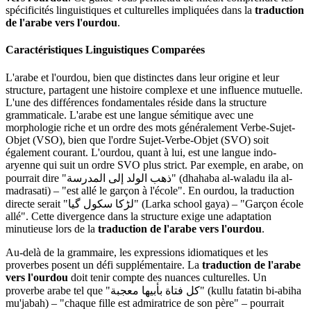
spécificités linguistiques et culturelles impliquées dans la
traduction
de l'arabe vers l'ourdou
.
Caractéristiques Linguistiques Comparées
L'arabe et l'ourdou, bien que distinctes dans leur origine et leur
structure, partagent une histoire complexe et une influence mutuelle.
L'une des différences fondamentales réside dans la structure
grammaticale. L'arabe est une langue sémitique avec une
morphologie riche et un ordre des mots généralement Verbe-Sujet-
Objet (VSO), bien que l'ordre Sujet-Verbe-Objet (SVO) soit
également courant. L'ourdou, quant à lui, est une langue indo-
aryenne qui suit un ordre SVO plus strict. Par exemple, en arabe, on
pourrait dire "ذهب الولد إلى المدرسة" (dhahaba al-waladu ila al-
madrasati) – "est allé le garçon à l'école". En ourdou, la traduction
directe serait "لڑکا سکول گیا" (Larka school gaya) – "Garçon école
allé". Cette divergence dans la structure exige une adaptation
minutieuse lors de la
traduction de l'arabe vers l'ourdou
.
Au-delà de la grammaire, les expressions idiomatiques et les
proverbes posent un défi supplémentaire. La
traduction de l'arabe
vers l'ourdou
doit tenir compte des nuances culturelles. Un
proverbe arabe tel que "كل فتاة بأبيها معجبة" (kullu fatatin bi-abiha
mu'jabah) – "chaque fille est admiratrice de son père" – pourrait