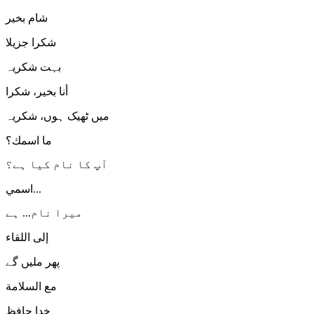
شام بخیر
شكرا جزيلا
بہت شکریہ
أنا بخير، شكرا
میں ٹھیک ہوں، شکریہ
ما اسمك؟
آپ کا نام کیا ہے؟
اسمي...
میرا نام... ہے
إلى اللقاء
پھر ملیں گے
مع السلامة
خدا حافظ