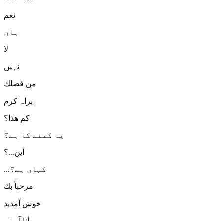
نعم
ہاں
لا
نہیں
من فضلك
براہ کرم
كم هذا؟
یہ کتنے کا ہے؟
أين...؟
...کہاں ہے؟
مرحباً بك
خوش آمدید
أنا آسف