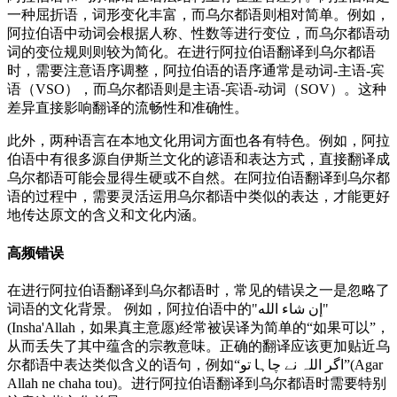
一种屈折语，词形变化丰富，而乌尔都语则相对简单。例如，
阿拉伯语中动词会根据人称、性数等进行变位，而乌尔都语动
词的变位规则则较为简化。在进行阿拉伯语翻译到乌尔都语
时，需要注意语序调整，阿拉伯语的语序通常是动词-主语-宾
语（VSO），而乌尔都语则是主语-宾语-动词（SOV）。这种
差异直接影响翻译的流畅性和准确性。
此外，两种语言在本地文化用词方面也各有特色。例如，阿拉
伯语中有很多源自伊斯兰文化的谚语和表达方式，直接翻译成
乌尔都语可能会显得生硬或不自然。在阿拉伯语翻译到乌尔都
语的过程中，需要灵活运用乌尔都语中类似的表达，才能更好
地传达原文的含义和文化内涵。
高频错误
在进行阿拉伯语翻译到乌尔都语时，常见的错误之一是忽略了
词语的文化背景。 例如，阿拉伯语中的"إن شاء الله"
(Insha'Allah，如果真主意愿)经常被误译为简单的“如果可以”，
从而丢失了其中蕴含的宗教意味。正确的翻译应该更加贴近乌
尔都语中表达类似含义的语句，例如“اگر اللہ نے چاہا تو”(Agar
Allah ne chaha tou)。进行阿拉伯语翻译到乌尔都语时需要特别