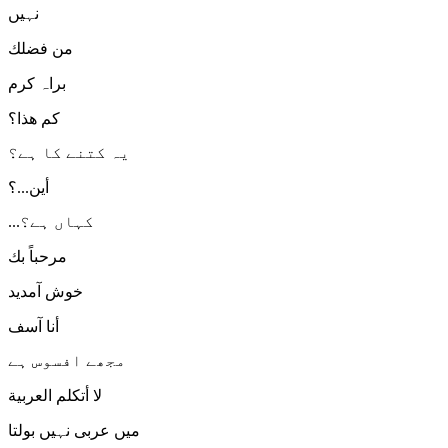
نہیں
من فضلك
براہ کرم
كم هذا؟
یہ کتنے کا ہے؟
أين...؟
...کہاں ہے؟
مرحباً بك
خوش آمدید
أنا آسف
مجھے افسوس ہے
لا أتكلم العربية
میں عربی نہیں بولتا