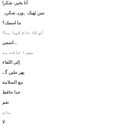
أنا بخير، شكرا
میں ٹھیک ہوں، شکریہ
ما اسمك؟
آپ کا نام کیا ہے؟
اسمي...
میرا نام... ہے
إلى اللقاء
پھر ملیں گے
مع السلامة
خدا حافظ
نعم
ہاں
لا