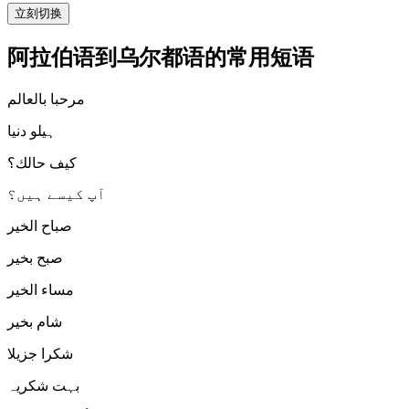
立刻切换
阿拉伯语到乌尔都语的常用短语
مرحبا بالعالم
ہیلو دنیا
كيف حالك؟
آپ کیسے ہیں؟
صباح الخير
صبح بخیر
مساء الخير
شام بخیر
شكرا جزيلا
بہت شکریہ