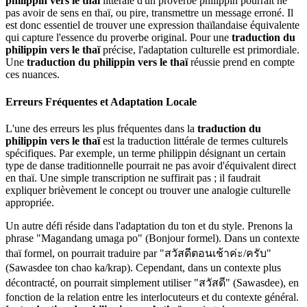
philippin vers le thaï
littérale d'un proverbe philippin pourrait ne
pas avoir de sens en thaï, ou pire, transmettre un message erroné. Il
est donc essentiel de trouver une expression thaïlandaise équivalente
qui capture l'essence du proverbe original. Pour une
traduction du
philippin vers le thaï
précise, l'adaptation culturelle est primordiale.
Une
traduction du philippin vers le thaï
réussie prend en compte
ces nuances.
Erreurs Fréquentes et Adaptation Locale
L'une des erreurs les plus fréquentes dans la
traduction du
philippin vers le thaï
est la traduction littérale de termes culturels
spécifiques. Par exemple, un terme philippin désignant un certain
type de danse traditionnelle pourrait ne pas avoir d'équivalent direct
en thaï. Une simple transcription ne suffirait pas ; il faudrait
expliquer brièvement le concept ou trouver une analogie culturelle
appropriée.
Un autre défi réside dans l'adaptation du ton et du style. Prenons la
phrase "Magandang umaga po" (Bonjour formel). Dans un contexte
thaï formel, on pourrait traduire par "สวัสดีตอนเช้าค่ะ/ครับ"
(Sawasdee ton chao ka/krap). Cependant, dans un contexte plus
décontracté, on pourrait simplement utiliser "สวัสดี" (Sawasdee), en
fonction de la relation entre les interlocuteurs et du contexte général.