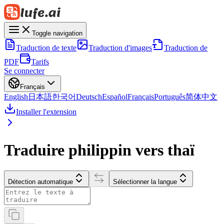
Toggle navigation
Traduction de texte
Traduction d'images
Traduction de
PDF
Tarifs
Se connecter
Français
English
日本語
한국어
Deutsch
Español
Français
Português
简体中文
Installer l'extension
Traduire philippin vers thaï
Détection automatique
Sélectionner la langue