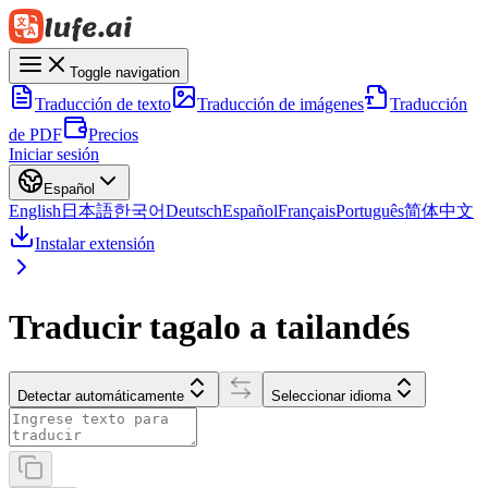
Toggle navigation
Traducción de texto
Traducción de imágenes
Traducción
de PDF
Precios
Iniciar sesión
Español
English
日本語
한국어
Deutsch
Español
Français
Português
简体中文
Instalar extensión
Traducir tagalo a tailandés
Detectar automáticamente
Seleccionar idioma