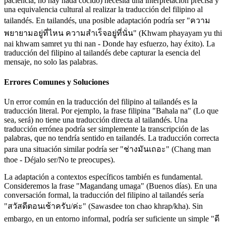
paciencia, no hay nada cocido) necesita una interpretación precisa y
una equivalencia cultural al realizar la traducción del filipino al
tailandés. En tailandés, una posible adaptación podría ser "ความ
พยายามอยู่ที่ไหน ความสำเร็จอยู่ที่นั่น" (Khwam phayayam yu thi
nai khwam samret yu thi nan - Donde hay esfuerzo, hay éxito). La
traducción del filipino al tailandés debe capturar la esencia del
mensaje, no solo las palabras.
Errores Comunes y Soluciones
Un error común en la traducción del filipino al tailandés es la
traducción literal. Por ejemplo, la frase filipina "Bahala na" (Lo que
sea, será) no tiene una traducción directa al tailandés. Una
traducción errónea podría ser simplemente la transcripción de las
palabras, que no tendría sentido en tailandés. La traducción correcta
para una situación similar podría ser "ช่างมันเถอะ" (Chang man
thoe - Déjalo ser/No te preocupes).
La adaptación a contextos específicos también es fundamental.
Consideremos la frase "Magandang umaga" (Buenos días). En una
conversación formal, la traducción del filipino al tailandés sería
"สวัสดีตอนเช้าครับ/ค่ะ" (Sawasdee ton chao khrap/kha). Sin
embargo, en un entorno informal, podría ser suficiente un simple "ดี