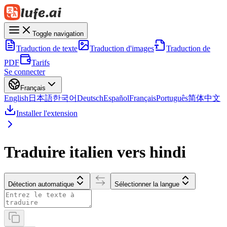
Toggle navigation
Traduction de texte
Traduction d'images
Traduction de
PDF
Tarifs
Se connecter
Français
English
日本語
한국어
Deutsch
Español
Français
Português
简体中文
Installer l'extension
Traduire italien vers hindi
Détection automatique
Sélectionner la langue