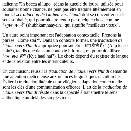
italienne "In bocca al lupo" (dans la gueule du loup), utilisée pour
souhaiter bonne chance, ne peut pas être traduite littéralement en
hindi. La
traduction de l'italien vers l'hindi
doit se concentrer sur le
sens souhaité, qui pourrait être rendu par quelque chose comme
"शुभकामनाएँ" (shubhkamnaayein), qui signifie "meilleurs vœux".
Un autre point important est l'adaptation contextuelle. Prenons la
phrase "Come stai?". Dans un contexte formel, une
traduction de
l'italien vers l'hindi
appropriée pourrait être "आप कैसे हैं?" (Aap kaise
hain?), tandis que dans un contexte informel, on pourrait utiliser
"क्या हाल है?" (Kya haal hai?). Le choix dépend du registre de langue
et de la relation entre les interlocuteurs.
En conclusion, réussir la
traduction de l'italien vers l'hindi
demande
une attention méticuleuse aux nuances linguistiques et culturelles.
Éviter la traduction littérale et privilégier l'adaptation contextuelle
sont les clés d'une communication efficace. L'art de la
traduction de
l'italien vers l'hindi
réside dans la capacité à transmettre le sens
authentique au-delà des simples mots.