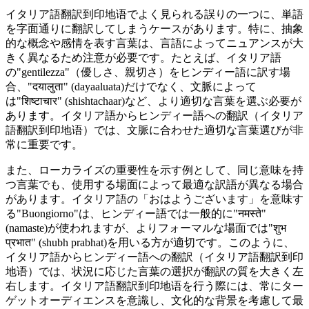
イタリア語翻訳到印地语でよく見られる誤りの一つに、単語
を字面通りに翻訳してしまうケースがあります。特に、抽象
的な概念や感情を表す言葉は、言語によってニュアンスが大
きく異なるため注意が必要です。たとえば、イタリア語
の"gentilezza"（優しさ、親切さ）をヒンディー語に訳す場
合、"दयालुता" (dayaaluata)だけでなく、文脈によって
は"शिष्टाचार" (shishtachaar)など、より適切な言葉を選ぶ必要が
あります。イタリア語からヒンディー語への翻訳（イタリア
語翻訳到印地语）では、文脈に合わせた適切な言葉選びが非
常に重要です。
また、ローカライズの重要性を示す例として、同じ意味を持
つ言葉でも、使用する場面によって最適な訳語が異なる場合
があります。イタリア語の「おはようございます」を意味す
る"Buongiorno"は、ヒンディー語では一般的に"नमस्ते"
(namaste)が使われますが、よりフォーマルな場面では"शुभ
प्रभात" (shubh prabhat)を用いる方が適切です。このように、
イタリア語からヒンディー語への翻訳（イタリア語翻訳到印
地语）では、状況に応じた言葉の選択が翻訳の質を大きく左
右します。イタリア語翻訳到印地语を行う際には、常にター
ゲットオーディエンスを意識し、文化的な背景を考慮して最