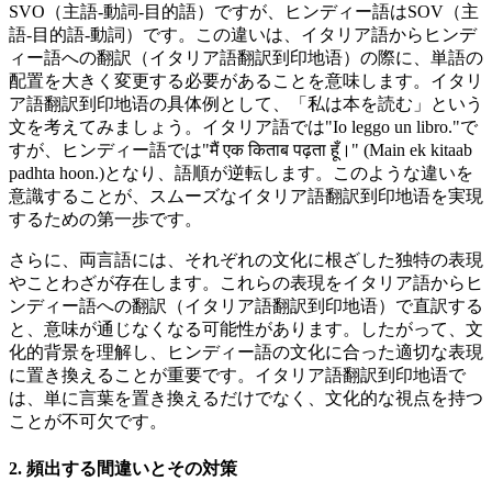
SVO（主語-動詞-目的語）ですが、ヒンディー語はSOV（主
語-目的語-動詞）です。この違いは、イタリア語からヒンデ
ィー語への翻訳（イタリア語翻訳到印地语）の際に、単語の
配置を大きく変更する必要があることを意味します。イタリ
ア語翻訳到印地语の具体例として、「私は本を読む」という
文を考えてみましょう。イタリア語では"Io leggo un libro."で
すが、ヒンディー語では"मैं एक किताब पढ़ता हूँ।" (Main ek kitaab
padhta hoon.)となり、語順が逆転します。このような違いを
意識することが、スムーズなイタリア語翻訳到印地语を実現
するための第一歩です。
さらに、両言語には、それぞれの文化に根ざした独特の表現
やことわざが存在します。これらの表現をイタリア語からヒ
ンディー語への翻訳（イタリア語翻訳到印地语）で直訳する
と、意味が通じなくなる可能性があります。したがって、文
化的背景を理解し、ヒンディー語の文化に合った適切な表現
に置き換えることが重要です。イタリア語翻訳到印地语で
は、単に言葉を置き換えるだけでなく、文化的な視点を持つ
ことが不可欠です。
2. 頻出する間違いとその対策