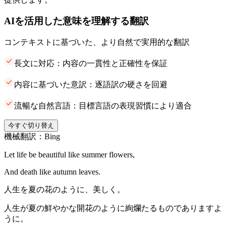
AIを活用した意味を理解する翻訳
コンテキストに基づいた、より自然で実用的な翻訳
長文に対応：内容の一貫性と正確性を保証
内容に基づいた意訳：逐語訳の硬さを回避
流暢な自然言語：目標言語の表現習慣により適合
今すぐ切り替え
機械翻訳：Bing
Let life be beautiful like summer flowers,
And death like autumn leaves.
人生を夏の花のように、美しく。
人生が夏の鮮やかな開花のように絢爛たるものでありますよ
うに。