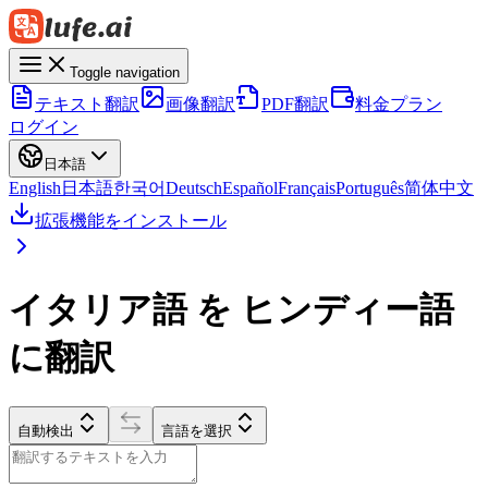
Toggle navigation
テキスト翻訳
画像翻訳
PDF翻訳
料金プラン
ログイン
日本語
English
日本語
한국어
Deutsch
Español
Français
Português
简体中文
拡張機能をインストール
イタリア語 を ヒンディー語
に翻訳
自動検出
言語を選択