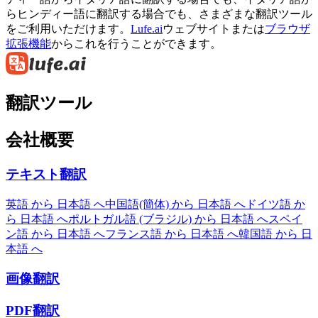
らヒンディー語に翻訳する場合でも、さまざまな翻訳ツール
をご利用いただけます。
Lufe.ai
ウェブサイトまたは
ブラウザ
拡張機能
からこれを行うことができます。
翻訳ツール
会社概要
テキスト翻訳
英語 から 日本語 へ
中国語(簡体) から 日本語 へ
ドイツ語 か
ら 日本語 へ
ポルトガル語 (ブラジル) から 日本語 へ
スペイ
ン語 から 日本語 へ
フランス語 から 日本語 へ
韓国語 から 日
本語 へ
画像翻訳
PDF翻訳