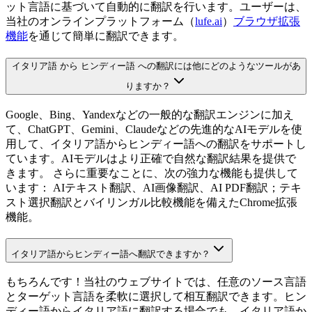
ット言語に基づいて自動的に翻訳を行います。ユーザーは、
当社のオンラインプラットフォーム（
lufe.ai
）
ブラウザ拡張
機能
を通じて簡単に翻訳できます。
イタリア語 から ヒンディー語 への翻訳には他にどのようなツールがあ
りますか？
Google、Bing、Yandexなどの一般的な翻訳エンジンに加え
て、ChatGPT、Gemini、Claudeなどの先進的なAIモデルを使
用して、イタリア語からヒンディー語への翻訳をサポートし
ています。AIモデルはより正確で自然な翻訳結果を提供で
きます。 さらに重要なことに、次の強力な機能も提供して
います： AIテキスト翻訳、AI画像翻訳、AI PDF翻訳；テキ
スト選択翻訳とバイリンガル比較機能を備えたChrome拡張
機能。
イタリア語からヒンディー語へ翻訳できますか？
もちろんです！当社のウェブサイトでは、任意のソース言語
とターゲット言語を柔軟に選択して相互翻訳できます。ヒン
ディー語からイタリア語に翻訳する場合でも、イタリア語か