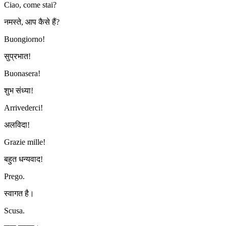
Ciao, come stai?
नमस्ते, आप कैसे हैं?
Buongiorno!
सुप्रभात!
Buonasera!
शुभ संध्या!
Arrivederci!
अलविदा!
Grazie mille!
बहुत धन्यवाद!
Prego.
स्वागत है।
Scusa.