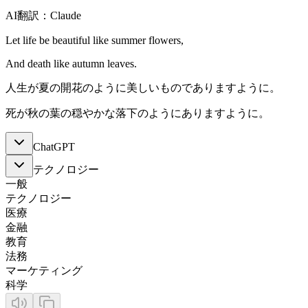
AI翻訳：Claude
Let life be beautiful like summer flowers,
And death like autumn leaves.
人生が夏の開花のように美しいものでありますように。
死が秋の葉の穏やかな落下のようにありますように。
ChatGPT
テクノロジー
一般
テクノロジー
医療
金融
教育
法務
マーケティング
科学