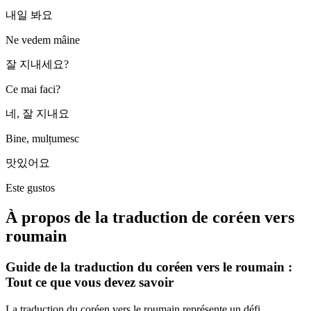
내일 봐요
Ne vedem mâine
잘 지내세요?
Ce mai faci?
네, 잘 지내요
Bine, mulțumesc
맛있어요
Este gustos
À propos de la traduction de coréen vers
roumain
Guide de la traduction du coréen vers le roumain :
Tout ce que vous devez savoir
La traduction du coréen vers le roumain représente un défi