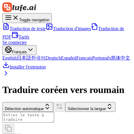
Toggle navigation
Traduction de texte
Traduction d'images
Traduction de
PDF
Tarifs
Se connecter
Français
English
日本語
한국어
Deutsch
Español
Français
Português
简体中文
Installer l'extension
Traduire coréen vers roumain
Détection automatique
Sélectionner la langue