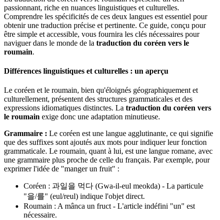
passionnant, riche en nuances linguistiques et culturelles.
Comprendre les spécificités de ces deux langues est essentiel pour
obtenir une traduction précise et pertinente. Ce guide, conçu pour
être simple et accessible, vous fournira les clés nécessaires pour
naviguer dans le monde de la
traduction du coréen vers le
roumain
.
Différences linguistiques et culturelles : un aperçu
Le coréen et le roumain, bien qu'éloignés géographiquement et
culturellement, présentent des structures grammaticales et des
expressions idiomatiques distinctes. La
traduction du coréen vers
le roumain
exige donc une adaptation minutieuse.
Grammaire :
Le coréen est une langue agglutinante, ce qui signifie
que des suffixes sont ajoutés aux mots pour indiquer leur fonction
grammaticale. Le roumain, quant à lui, est une langue romane, avec
une grammaire plus proche de celle du français. Par exemple, pour
exprimer l'idée de "manger un fruit" :
Coréen : 과일을 먹다 (Gwa-il-eul meokda) - La particule
"을/를" (eul/reul) indique l'objet direct.
Roumain : A mânca un fruct - L'article indéfini "un" est
nécessaire.