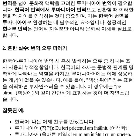
번역
을 넘어 문화적 맥락을 고려한
루마니아어 번역
이 필요합
니다.
한국어 번역에서 루마니아어 번역
으로 전환할 때 이러한
문화적 차이를 인식하는 것이 중요하며, 이는
한국어 번역을
루마니아어
로 완성하는 데 필수적인 요소입니다. 성공적인
한->루 번역
은 언어적 지식뿐만 아니라 문화적 이해를 필요로
합니다.
2. 흔한 실수: 번역 오류 피하기
한국어-루마니아어 번역 시 흔히 발생하는 오류 중 하나는 조
사 사용의 부적절함입니다. 한국어의 조사는 문법적 관계를 명
확하게 나타내는 역할을 하지만, 루마니아어에는 이에 상응하
는 개념이 없을 수 있습니다. 예를 들어, "책상 위에" 라는 표현
을 직역하면 부자연스러울 수 있습니다. 이 경우에는 "pe
birou" (책상에) 와 같이 간단하게 표현하는 것이 더 자연스럽
습니다.
잘못된 예:
한국어: 나는 어제 친구를 만났습니다.
루마니아어 (직역): Eu ieri prietenul am întâlnit. (어색함)
루마니아어 (올바른 번역): Ieri m-am întâlnit cu un prieten.