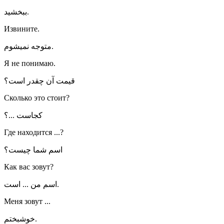
ببخشید.
Извините.
متوجه نمیشوم.
Я не понимаю.
قیمت آن چقدر است؟
Сколько это стоит?
کجاست ...؟
Где находится ...?
اسم شما چیست؟
Как вас зовут?
اسم من ... است.
Меня зовут ...
خوشبختم.