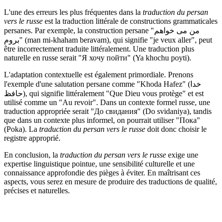
L'une des erreurs les plus fréquentes dans la
traduction du persan
vers le russe
est la traduction littérale de constructions grammaticales
persanes. Par exemple, la construction persane "من می خواهم
بروم" (man mi-khaham beravam), qui signifie "je veux aller", peut
être incorrectement traduite littéralement. Une traduction plus
naturelle en russe serait "Я хочу пойти" (Ya khochu poyti).
L'adaptation contextuelle est également primordiale. Prenons
l'exemple d'une salutation persane comme "Khoda Hafez" (خدا
حافظ), qui signifie littéralement "Que Dieu vous protège" et est
utilisé comme un "Au revoir". Dans un contexte formel russe, une
traduction appropriée serait "До свидания" (Do svidaniya), tandis
que dans un contexte plus informel, on pourrait utiliser "Пока"
(Poka). La
traduction du persan vers le russe
doit donc choisir le
registre approprié.
En conclusion, la
traduction du persan vers le russe
exige une
expertise linguistique pointue, une sensibilité culturelle et une
connaissance approfondie des pièges à éviter. En maîtrisant ces
aspects, vous serez en mesure de produire des traductions de qualité,
précises et naturelles.