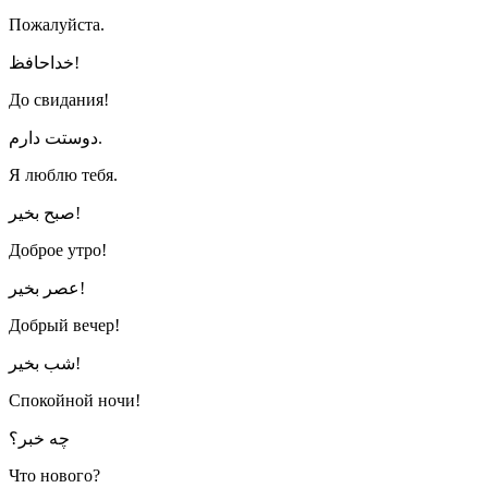
Пожалуйста.
خداحافظ!
До свидания!
دوستت دارم.
Я люблю тебя.
صبح بخیر!
Доброе утро!
عصر بخیر!
Добрый вечер!
شب بخیر!
Спокойной ночи!
چه خبر؟
Что нового?