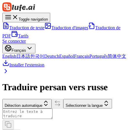
Toggle navigation
Traduction de texte
Traduction d'images
Traduction de
PDF
Tarifs
Se connecter
Français
English
日本語
한국어
Deutsch
Español
Français
Português
简体中文
Installer l'extension
Traduire persan vers russe
Détection automatique
Sélectionner la langue