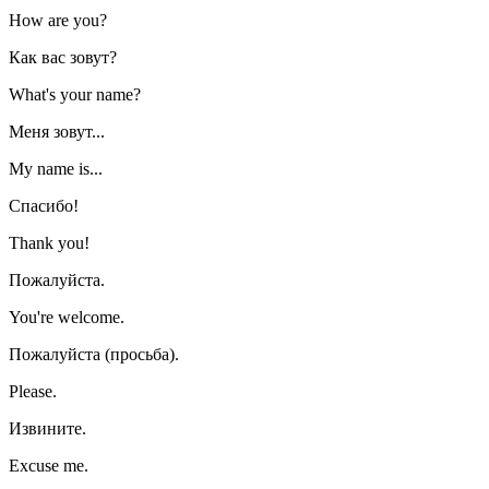
How are you?
Как вас зовут?
What's your name?
Меня зовут...
My name is...
Спасибо!
Thank you!
Пожалуйста.
You're welcome.
Пожалуйста (просьба).
Please.
Извините.
Excuse me.