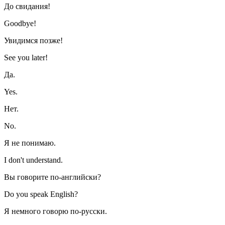
До свидания!
Goodbye!
Увидимся позже!
See you later!
Да.
Yes.
Нет.
No.
Я не понимаю.
I don't understand.
Вы говорите по-английски?
Do you speak English?
Я немного говорю по-русски.