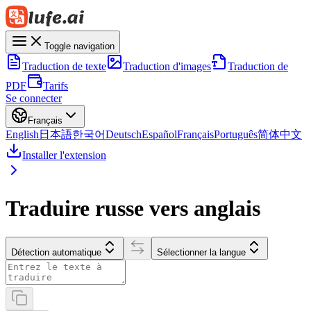
Toggle navigation
Traduction de texte
Traduction d'images
Traduction de
PDF
Tarifs
Se connecter
Français
English
日本語
한국어
Deutsch
Español
Français
Português
简体中文
Installer l'extension
Traduire russe vers anglais
Détection automatique
Sélectionner la langue