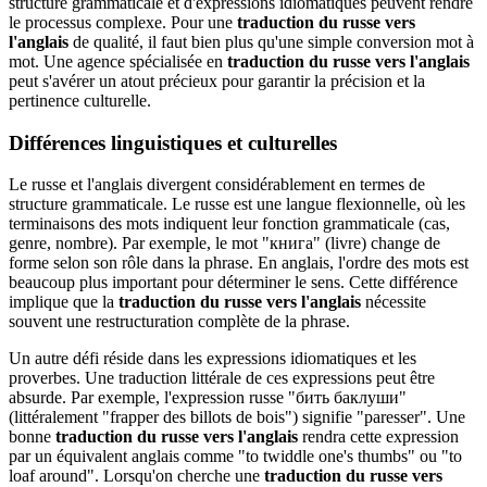
structure grammaticale et d'expressions idiomatiques peuvent rendre
le processus complexe. Pour une
traduction du russe vers
l'anglais
de qualité, il faut bien plus qu'une simple conversion mot à
mot. Une agence spécialisée en
traduction du russe vers l'anglais
peut s'avérer un atout précieux pour garantir la précision et la
pertinence culturelle.
Différences linguistiques et culturelles
Le russe et l'anglais divergent considérablement en termes de
structure grammaticale. Le russe est une langue flexionnelle, où les
terminaisons des mots indiquent leur fonction grammaticale (cas,
genre, nombre). Par exemple, le mot "книга" (livre) change de
forme selon son rôle dans la phrase. En anglais, l'ordre des mots est
beaucoup plus important pour déterminer le sens. Cette différence
implique que la
traduction du russe vers l'anglais
nécessite
souvent une restructuration complète de la phrase.
Un autre défi réside dans les expressions idiomatiques et les
proverbes. Une traduction littérale de ces expressions peut être
absurde. Par exemple, l'expression russe "бить баклуши"
(littéralement "frapper des billots de bois") signifie "paresser". Une
bonne
traduction du russe vers l'anglais
rendra cette expression
par un équivalent anglais comme "to twiddle one's thumbs" ou "to
loaf around". Lorsqu'on cherche une
traduction du russe vers