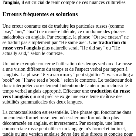
l'anglais
, il est crucial de tenir compte de ces nuances culturelles.
Erreurs fréquentes et solutions
Une erreur courante est de traduire les particules russes (comme
"же," "ли," "бы") de manière littérale, ce qui donne des phrases
maladroites en anglais. Par exemple, la phrase "Он же сказал" ne
se traduit pas simplement par "He same же". Une
traduction du
russe vers l'anglais
plus naturelle serait "He did say" ou "He
actually said," selon le contexte.
Un autre exemple concerne l'utilisation des temps verbaux. Le russe
a une vision différente du temps et de l'aspect verbal par rapport à
l'anglais. La phrase "Я читал книгу" peut signifier "I was reading a
book" ou "I have read a book," selon le contexte. Le traducteur doit
donc interpréter correctement l'intention de l'auteur pour choisir le
temps verbal anglais approprié. Effectuer une
traduction du russe
vers l'anglais
qui soit précise exige une excellente maîtrise des
subtilités grammaticales des deux langues.
La contextualisation est essentielle. Une phrase qui fonctionne dans
un contexte formel russe peut nécessiter une formulation plus
décontractée en anglais, et inversement. Par exemple, une lettre
commerciale russe peut utiliser un langage très formel et indirect,
tandis qu'une version anglaise devra être plus directe et concise pour