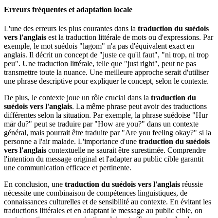
Erreurs fréquentes et adaptation locale
L'une des erreurs les plus courantes dans la
traduction du suédois
vers l'anglais
est la traduction littérale de mots ou d'expressions. Par
exemple, le mot suédois "lagom" n'a pas d'équivalent exact en
anglais. Il décrit un concept de "juste ce qu'il faut", "ni trop, ni trop
peu". Une traduction littérale, telle que "just right", peut ne pas
transmettre toute la nuance. Une meilleure approche serait d'utiliser
une phrase descriptive pour expliquer le concept, selon le contexte.
De plus, le contexte joue un rôle crucial dans la
traduction du
suédois vers l'anglais
. La même phrase peut avoir des traductions
différentes selon la situation. Par exemple, la phrase suédoise "Hur
mår du?" peut se traduire par "How are you?" dans un contexte
général, mais pourrait être traduite par "Are you feeling okay?" si la
personne a l'air malade. L'importance d'une
traduction du suédois
vers l'anglais
contextuelle ne saurait être surestimée. Comprendre
l'intention du message original et l'adapter au public cible garantit
une communication efficace et pertinente.
En conclusion, une
traduction du suédois vers l'anglais
réussie
nécessite une combinaison de compétences linguistiques, de
connaissances culturelles et de sensibilité au contexte. En évitant les
traductions littérales et en adaptant le message au public cible, on