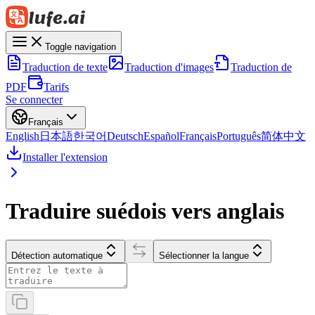
Toggle navigation
Traduction de texte
Traduction d'images
Traduction de
PDF
Tarifs
Se connecter
Français
English
日本語
한국어
Deutsch
Español
Français
Português
简体中文
Installer l'extension
Traduire suédois vers anglais
Détection automatique
Sélectionner la langue