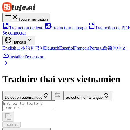
Toggle navigation
Traduction de texte
Traduction d'images
Traduction de PD
Se connecter
Français
English
日本語
한국어
Deutsch
Español
Français
Português
简体中文
Installer l'extension
Traduire thaï vers vietnamien
Détection automatique
Sélectionner la langue
Traduire