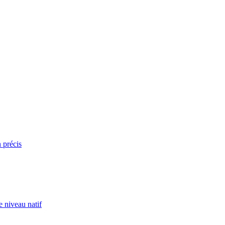
n précis
e niveau natif