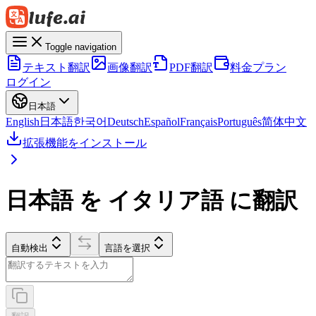
Toggle navigation
テキスト翻訳
画像翻訳
PDF翻訳
料金プラン
ログイン
日本語
English
日本語
한국어
Deutsch
Español
Français
Português
简体中文
拡張機能をインストール
日本語 を イタリア語 に翻訳
自動検出
言語を選択