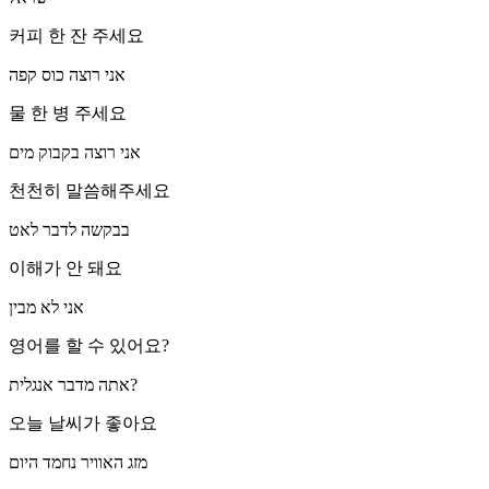
커피 한 잔 주세요
אני רוצה כוס קפה
물 한 병 주세요
אני רוצה בקבוק מים
천천히 말씀해주세요
בבקשה לדבר לאט
이해가 안 돼요
אני לא מבין
영어를 할 수 있어요?
אתה מדבר אנגלית?
오늘 날씨가 좋아요
מזג האוויר נחמד היום