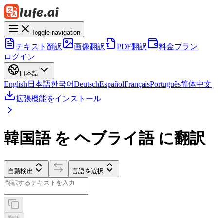
Toggle navigation
テキスト翻訳
画像翻訳
PDF翻訳
料金プラン
ログイン
日本語
English
日本語
한국어
Deutsch
Español
Français
Português
简体中文
拡張機能をインストール
韓国語 を ヘブライ語 に翻訳
自動検出
言語を選択