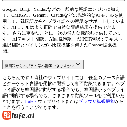
Google、Bing、Yandexなどの一般的な翻訳エンジンに加え
て、ChatGPT、Gemini、Claudeなどの先進的なAIモデルを使
用して、韓国語からヘブライ語への翻訳をサポートしていま
す。AIモデルはより正確で自然な翻訳結果を提供できま
す。 さらに重要なことに、次の強力な機能も提供していま
す： AIテキスト翻訳、AI画像翻訳、AI PDF翻訳；テキスト
選択翻訳とバイリンガル比較機能を備えたChrome拡張機
能。
韓国語からヘブライ語へ翻訳できますか？
もちろんです！当社のウェブサイトでは、任意のソース言語
とターゲット言語を柔軟に選択して相互翻訳できます。ヘブ
ライ語から韓国語に翻訳する場合でも、韓国語からヘブライ
語に翻訳する場合でも、さまざまな翻訳ツールをご利用いた
だけます。
Lufe.ai
ウェブサイトまたは
ブラウザ拡張機能
から
これを行うことができます。