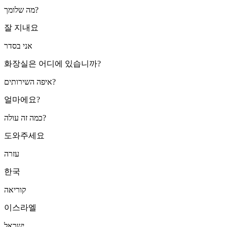
מה שלומך?
잘 지내요
אני בסדר
화장실은 어디에 있습니까?
איפה השירותים?
얼마에요?
כמה זה עולה?
도와주세요
עזרה
한국
קוריאה
이스라엘
ישראל