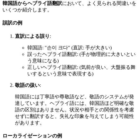
韓国語からヘブライ語翻訳
において、よく見られる間違いを
いくつか紹介します。
誤訳の例
直訳による誤り
:
韓国語: "손이 크다" (直訳: 手が大きい)
誤ったヘブライ語翻訳: (手が物理的に大きいとい
う意味になる)
正しいヘブライ語翻訳: (気前が良い、大盤振る舞
いするという意味で表現する)
敬語の扱い
:
韓国語には丁寧語や尊敬語など、敬語のシステムが発
達しています。ヘブライ語には、韓国語ほど明確な敬
語の区別はありません。状況や相手との関係性を考慮
せずに翻訳すると、失礼な印象を与えてしまう可能性
があります。
ローカライゼーションの例