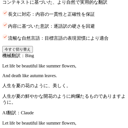
コンテキストに基づいた、より自然で実用的な翻訳
長文に対応：内容の一貫性と正確性を保証
内容に基づいた意訳：逐語訳の硬さを回避
流暢な自然言語：目標言語の表現習慣により適合
今すぐ切り替え
機械翻訳：Bing
Let life be beautiful like summer flowers,
And death like autumn leaves.
人生を夏の花のように、美しく。
人生が夏の鮮やかな開花のように絢爛たるものでありますよ
うに。
AI翻訳：Claude
Let life be beautiful like summer flowers,