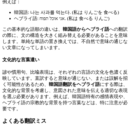
例えば：
韓国語: 나는 사과를 먹는다. (私は りんごを 食べる)
ヘブライ語: אני אוכל תפוח. (私は 食べる りんご)
この基本的な語順の違いは、
韓国語からヘブライ語
への翻訳
の際に、文の構造を大きく組み替える必要があることを意味
します。単純な単語の置き換えでは、不自然で意味の通じな
い文章になってしまいます。
文化的な言葉遣い
諺や慣用句、比喩表現は、それぞれの言語の文化を色濃く反
映しています。直訳すると意味が通じない、または誤解を招
く可能性があるため、
韓国語翻訳をヘブライ語
にする際は、
文化的な背景を考慮し、意図された意味を伝える適切な表現
を選ぶ必要があります。例えば、韓国語特有の感情表現や、
ヘブライ語の宗教的な背景を持つ言葉などは、特に注意が必
要です。
よくある翻訳ミス