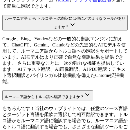
て簡単に翻訳できます。
ルーマニア語 から トルコ語 への翻訳には他にどのようなツールがあり
ますか？
Google、Bing、Yandexなどの一般的な翻訳エンジンに加え
て、ChatGPT、Gemini、Claudeなどの先進的なAIモデルを使
用して、ルーマニア語からトルコ語への翻訳をサポートして
います。AIモデルはより正確で自然な翻訳結果を提供でき
ます。 さらに重要なことに、次の強力な機能も提供してい
ます： AIテキスト翻訳、AI画像翻訳、AI PDF翻訳；テキス
ト選択翻訳とバイリンガル比較機能を備えたChrome拡張機
能。
ルーマニア語からトルコ語へ翻訳できますか？
もちろんです！当社のウェブサイトでは、任意のソース言語
とターゲット言語を柔軟に選択して相互翻訳できます。トル
コ語からルーマニア語に翻訳する場合でも、ルーマニア語か
らトルコ語に翻訳する場合でも、さまざまな翻訳ツールをご