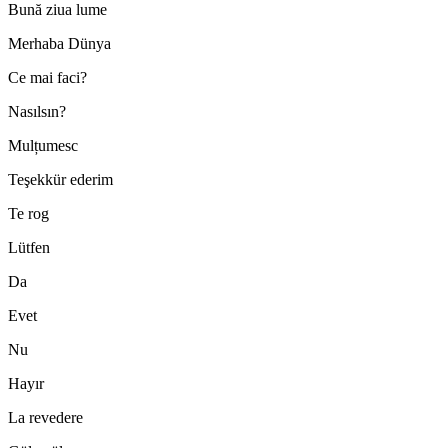
Bună ziua lume
Merhaba Dünya
Ce mai faci?
Nasılsın?
Mulțumesc
Teşekkür ederim
Te rog
Lütfen
Da
Evet
Nu
Hayır
La revedere