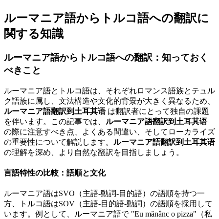
ルーマニア語からトルコ語への翻訳に
関する知識
ルーマニア語からトルコ語への翻訳：知っておく
べきこと
ルーマニア語とトルコ語は、それぞれロマンス語族とテュル
ク語族に属し、文法構造や文化的背景が大きく異なるため、
ルーマニア語翻訳到土耳其语
は翻訳者にとって独自の課題
を伴います。この記事では、
ルーマニア語翻訳到土耳其语
の際に注意すべき点、よくある間違い、そしてローカライズ
の重要性について解説します。
ルーマニア語翻訳到土耳其语
の理解を深め、より自然な翻訳を目指しましょう。
言語特性の比較：語順と文化
ルーマニア語はSVO（主語-動詞-目的語）の語順を持つ一
方、トルコ語はSOV（主語-目的語-動詞）の語順を採用して
います。例として、ルーマニア語で "Eu mănânc o pizza"（私