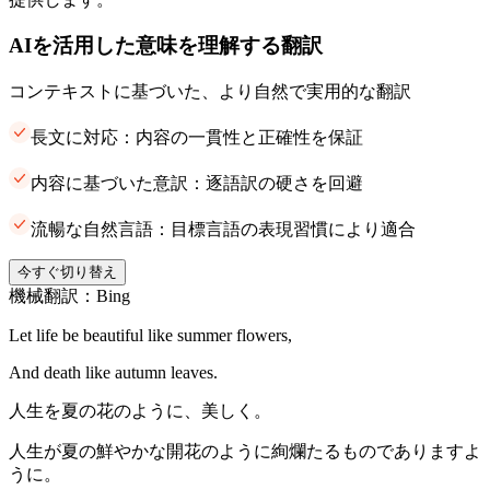
AIを活用した意味を理解する翻訳
コンテキストに基づいた、より自然で実用的な翻訳
長文に対応：内容の一貫性と正確性を保証
内容に基づいた意訳：逐語訳の硬さを回避
流暢な自然言語：目標言語の表現習慣により適合
今すぐ切り替え
機械翻訳：Bing
Let life be beautiful like summer flowers,
And death like autumn leaves.
人生を夏の花のように、美しく。
人生が夏の鮮やかな開花のように絢爛たるものでありますよ
うに。