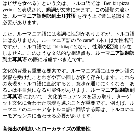
はピザを食べる）という文は、トルコ語では "Ben bir pizza
yerim" と表現され、動詞が文末に来ます。この語順の違い
は、
ルーマニア語翻訳到土耳其语
を行う上で常に意識する
必要があります。
また、ルーマニア語には名詞に性別がありますが、トルコ語
にはありません。ルーマニア語の "o carte"（本）は女性名詞
ですが、トルコ語では "bir kitap"となり、性別の区別は存在
しません。このような文法的な相違点も、
ルーマニア語翻訳
到土耳其语
の際に考慮すべき点です。
文化的背景も重要な要素です。ルーマニア語にはラテン語の
影響を受けたことわざや言い回しが多く存在します。これら
の表現をトルコ語に直訳すると、意味が通じにくくなる、あ
るいは不自然になる可能性があります。
ルーマニア語翻訳到
土耳其语
において、文化的ニュアンスを汲み取り、ターゲ
ット文化に合わせた表現を選ぶことが重要です。例えば、ル
ーマニアのユーモアをトルコ語に翻訳する際は、トルコのユ
ーモアセンスに合わせる必要があります。
高頻出の間違いとローカライズの重要性