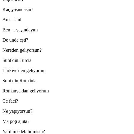
Kaç yaşındasın?
Am ... ani
Ben ... yaşındayım
De unde ești?
Nereden geliyorsun?
Sunt din Turcia
Türkiye'den geliyorum
Sunt din România
Romanya'dan geliyorum
Ce faci?
Ne yapıyorsun?
Mă poți ajuta?
Yardım edebilir misin?