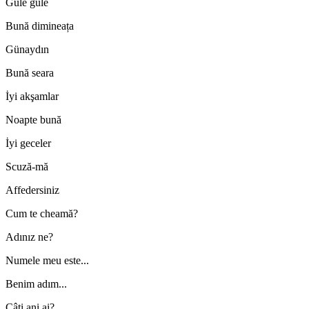
Güle güle
Bună dimineața
Günaydın
Bună seara
İyi akşamlar
Noapte bună
İyi geceler
Scuză-mă
Affedersiniz
Cum te cheamă?
Adınız ne?
Numele meu este...
Benim adım...
Câți ani ai?