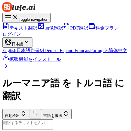
Toggle navigation
テキスト翻訳
画像翻訳
PDF翻訳
料金プラン
ログイン
日本語
English
日本語
한국어
Deutsch
Español
Français
Português
简体中文
拡張機能をインストール
ルーマニア語 を トルコ語 に
翻訳
自動検出
言語を選択