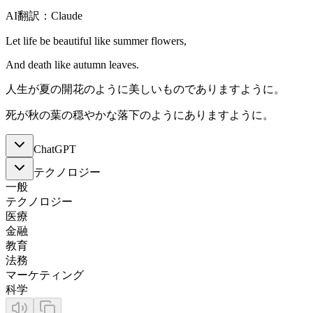
AI翻訳：Claude
Let life be beautiful like summer flowers,
And death like autumn leaves.
人生が夏の開花のように美しいものでありますように。
死が秋の葉の穏やかな落下のようにありますように。
ChatGPT
テクノロジー
一般
テクノロジー
医療
金融
教育
法務
マーケティング
科学