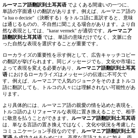
ルーマニア語翻訳到土耳其语
でよくある間違いの一つに、
単語の字面通りの翻訳があります。例えば、ルーマニア語の
"a lua o decizie"（決断する）をトルコ語に直訳すると、意味
は通じるものの、不自然に聞こえる場合があります。より自
然な表現としては、"karar vermek" が適切です。
ルーマニア
語翻訳到土耳其语
では、単語の意味だけでなく、文脈に合
った自然な表現を選択することが重要です。
ローカライズの重要性を示す例として、広告キャッチコピー
の翻訳が挙げられます。同じメッセージでも、文化や市場に
よって表現を変える必要があり、
ルーマニア語翻訳到土耳其
语
におけるローカライズはメッセージの伝達に不可欠で
す。例えば、ルーマニアで人気のジョークをそのままトルコ
語に翻訳しても、トルコの人々には理解されない可能性があ
ります。
より具体的には、ルーマニア語の親愛の情を込めた表現を、
トルコ語のよりフォーマルな表現に置き換えることで、相手
に敬意を払うことができます。
ルーマニア語翻訳到土耳其语
は、単なる言語の置き換えではなく、文化や状況を考慮した
コミュニケーション手段なのです。
ルーマニア語翻訳到土耳
其语
を成功させるためには、高度な言語スキルに加え、両