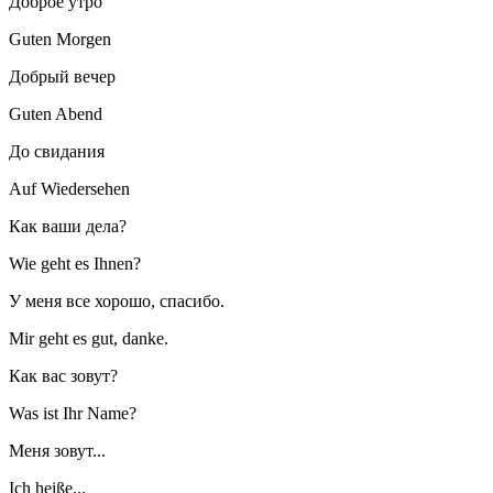
Доброе утро
Guten Morgen
Добрый вечер
Guten Abend
До свидания
Auf Wiedersehen
Как ваши дела?
Wie geht es Ihnen?
У меня все хорошо, спасибо.
Mir geht es gut, danke.
Как вас зовут?
Was ist Ihr Name?
Меня зовут...
Ich heiße...