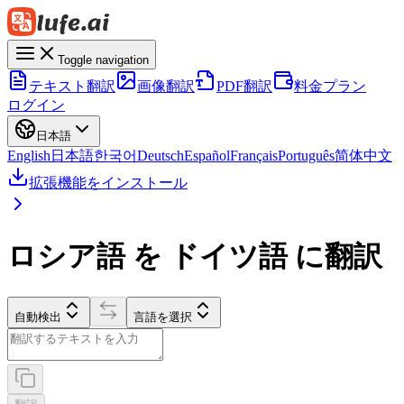
Toggle navigation
テキスト翻訳
画像翻訳
PDF翻訳
料金プラン
ログイン
日本語
English
日本語
한국어
Deutsch
Español
Français
Português
简体中文
拡張機能をインストール
ロシア語 を ドイツ語 に翻訳
自動検出
言語を選択