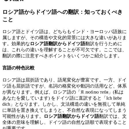
ロシア語からドイツ語への翻訳：知っておくべき
こと
ロシア語とドイツ語は、どちらもインド・ヨーロッパ語族に
属しますが、その構造や文化的背景には大きな違いがありま
す。効果的な
ロシア語翻訳からドイツ語
翻訳を行うために
は、これらの違いを理解することが不可欠です。ここでは、
翻訳の際に注意すべきポイントをいくつかご紹介します。
言語の特色比較
ロシア語は屈折語であり、語尾変化が豊富です。一方、ドイ
ツ語も屈折語ですが、名詞の格変化や動詞の活用など、体系
が異なります。例えば、ロシア語の「Я люблю тебя」(私は
あなたを愛しています) をドイツ語に直訳すると「Ich liebe
dich」となります。しかし、文法構造の違いを無視して単純
に単語を置き換えてしまうと、不自然な表現になってしまう
可能性があります。
ロシア語翻訳からドイツ語
翻訳では、文
全体の意味を理解し、ドイツ語の自然な語順で表現すること
が重要です。