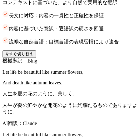
コンテキストに基づいた、より自然で実用的な翻訳
長文に対応：内容の一貫性と正確性を保証
内容に基づいた意訳：逐語訳の硬さを回避
流暢な自然言語：目標言語の表現習慣により適合
今すぐ切り替え
機械翻訳：Bing
Let life be beautiful like summer flowers,
And death like autumn leaves.
人生を夏の花のように、美しく。
人生が夏の鮮やかな開花のように絢爛たるものでありますよ
うに。
AI翻訳：Claude
Let life be beautiful like summer flowers,