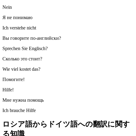
Nein
Я не понимаю
Ich verstehe nicht
Вы говорите по-английски?
Sprechen Sie Englisch?
Сколько это стоит?
Wie viel kostet das?
Помогите!
Hilfe!
Мне нужна помощь
Ich brauche Hilfe
ロシア語からドイツ語への翻訳に関す
る知識