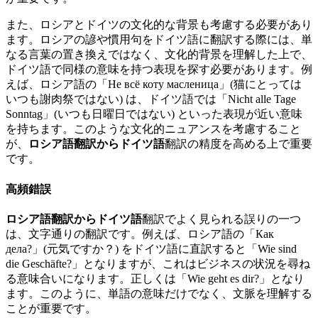
また、ロシアとドイツの文化的な背景も考慮する必要があり
ます。ロシアの諺や慣用句をドイツ語に翻訳する際には、単
なる言葉の置き換えではなく、文化的背景を理解した上で、
ドイツ語で同様の意味を持つ表現を探す必要があります。例
えば、ロシア語の「Не всё коту масленица」(猫にとっては
いつも謝肉祭ではない) は、ドイツ語では「Nicht alle Tage
Sonntag」(いつも日曜日ではない) といった表現が近い意味
を持ちます。このような文化的ニュアンスを考慮すること
が、
ロシア語翻訳からドイツ語
翻訳の精度を高める上で重要
です。
高頻錯誤
ロシア語翻訳からドイツ語
翻訳でよく見られる誤りの一つ
は、文字通りの翻訳です。例えば、ロシア語の「Как
дела?」(元気ですか？) をドイツ語に直訳すると「Wie sind
die Geschäfte?」となりますが、これはビジネスの状況を尋ね
る意味合いになります。正しくは「Wie geht es dir?」となり
ます。このように、単語の意味だけでなく、文脈を理解する
ことが重要です。