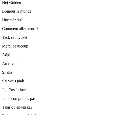
Hej världen
Bonjour le monde
Hur mår du?
Comment allez-vous ?
Tack så mycket
Merci beaucoup
Adjö
Au revoir
Snälla
S'il vous plaît
Jag förstår inte
Je ne comprends pas
Talar du engelska?