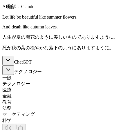
AI翻訳：Claude
Let life be beautiful like summer flowers,
And death like autumn leaves.
人生が夏の開花のように美しいものでありますように。
死が秋の葉の穏やかな落下のようにありますように。
ChatGPT
テクノロジー
一般
テクノロジー
医療
金融
教育
法務
マーケティング
科学