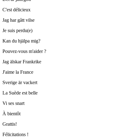
C'est délicieux
Jag har gått vilse
Je suis perdu(e)
Kan du hjälpa mig?
Pouvez-vous m'aider ?
Jag älskar Frankrike
J'aime la France
Sverige är vackert
La Suède est belle
Vi ses snart
À bientôt
Grattis!
Félicitations !