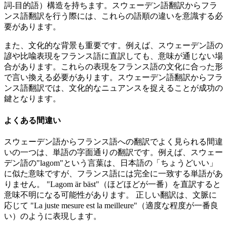
詞-目的語）構造を持ちます。スウェーデン語翻訳からフラ
ンス語翻訳を行う際には、これらの語順の違いを意識する必
要があります。
また、文化的な背景も重要です。例えば、スウェーデン語の
諺や比喩表現をフランス語に直訳しても、意味が通じない場
合があります。これらの表現をフランス語の文化に合った形
で言い換える必要があります。スウェーデン語翻訳からフラ
ンス語翻訳では、文化的なニュアンスを捉えることが成功の
鍵となります。
よくある間違い
スウェーデン語からフランス語への翻訳でよく見られる間違
いの一つは、単語の字面通りの翻訳です。例えば、スウェー
デン語の"lagom"という言葉は、日本語の「ちょうどいい」
に似た意味ですが、フランス語には完全に一致する単語があ
りません。 "Lagom är bäst"（ほどほどが一番）を直訳すると
意味不明になる可能性があります。 正しい翻訳は、文脈に
応じて "La juste mesure est la meilleure"（適度な程度が一番良
い）のように表現します。