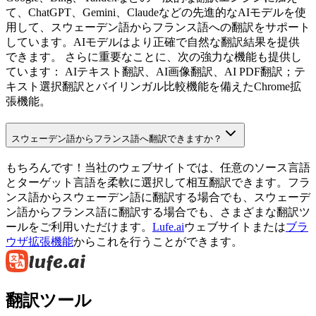
て、ChatGPT、Gemini、Claudeなどの先進的なAIモデルを使
用して、スウェーデン語からフランス語への翻訳をサポート
しています。AIモデルはより正確で自然な翻訳結果を提供
できます。 さらに重要なことに、次の強力な機能も提供し
ています： AIテキスト翻訳、AI画像翻訳、AI PDF翻訳；テ
キスト選択翻訳とバイリンガル比較機能を備えたChrome拡
張機能。
スウェーデン語からフランス語へ翻訳できますか？
もちろんです！当社のウェブサイトでは、任意のソース言語
とターゲット言語を柔軟に選択して相互翻訳できます。フラ
ンス語からスウェーデン語に翻訳する場合でも、スウェーデ
ン語からフランス語に翻訳する場合でも、さまざまな翻訳ツ
ールをご利用いただけます。
Lufe.ai
ウェブサイトまたは
ブラ
ウザ拡張機能
からこれを行うことができます。
翻訳ツール