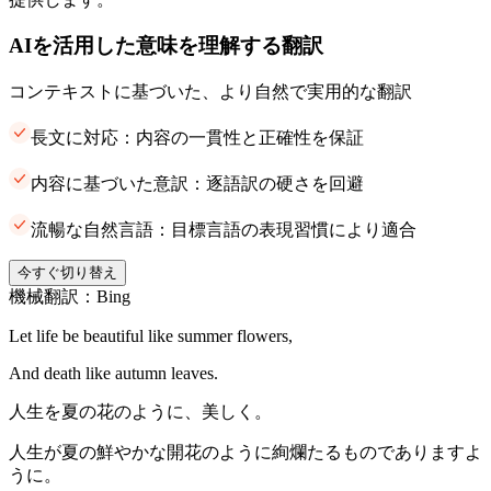
AIを活用した意味を理解する翻訳
コンテキストに基づいた、より自然で実用的な翻訳
長文に対応：内容の一貫性と正確性を保証
内容に基づいた意訳：逐語訳の硬さを回避
流暢な自然言語：目標言語の表現習慣により適合
今すぐ切り替え
機械翻訳：Bing
Let life be beautiful like summer flowers,
And death like autumn leaves.
人生を夏の花のように、美しく。
人生が夏の鮮やかな開花のように絢爛たるものでありますよ
うに。