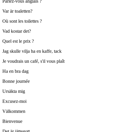
Parlez-vous anglais ?
Var är toaletten?
Où sont les toilettes ?
Vad kostar det?
Quel est le prix ?
Jag skulle vilja ha en kaffe, tack
Je voudrais un café, s'il vous plaît
Ha en bra dag
Bonne journée
Ursäkta mig
Excusez-moi
Välkommen
Bienvenue
Det är jättegott