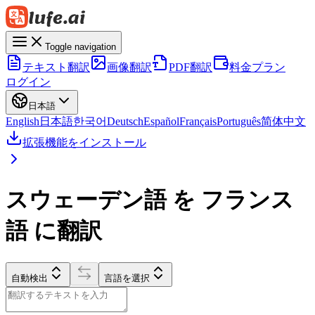
Toggle navigation
テキスト翻訳
画像翻訳
PDF翻訳
料金プラン
ログイン
日本語
English
日本語
한국어
Deutsch
Español
Français
Português
简体中文
拡張機能をインストール
スウェーデン語 を フランス
語 に翻訳
自動検出
言語を選択