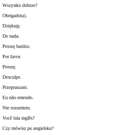
Wszystko dobrze?
Obrigado(a).
Dziękuję.
De nada.
Proszę bardzo.
Por favor.
Proszę.
Desculpe.
Przepraszam.
Eu não entendo.
Nie rozumiem.
Você fala inglês?
Czy mówisz po angielsku?