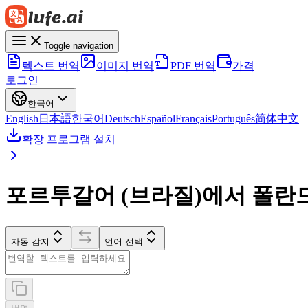
Toggle navigation
텍스트 번역
이미지 번역
PDF 번역
가격
로그인
한국어
English
日本語
한국어
Deutsch
Español
Français
Português
简体中文
확장 프로그램 설치
포르투갈어 (브라질)에서 폴란
자동 감지
언어 선택