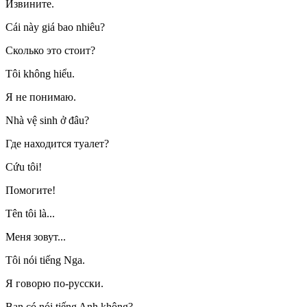
Извините.
Cái này giá bao nhiêu?
Сколько это стоит?
Tôi không hiểu.
Я не понимаю.
Nhà vệ sinh ở đâu?
Где находится туалет?
Cứu tôi!
Помогите!
Tên tôi là...
Меня зовут...
Tôi nói tiếng Nga.
Я говорю по-русски.
Bạn có nói tiếng Anh không?