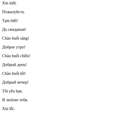
Xin mời.
Пожалуйста.
Tạm biệt!
До свидания!
Chào buổi sáng!
Доброе утро!
Chào buổi chiều!
Добрый день!
Chào buổi tối!
Добрый вечер!
Tôi yêu bạn.
Я люблю тебя.
Xin lỗi.