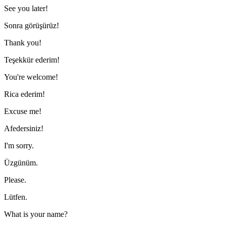
See you later!
Sonra görüşürüz!
Thank you!
Teşekkür ederim!
You're welcome!
Rica ederim!
Excuse me!
Afedersiniz!
I'm sorry.
Üzgünüm.
Please.
Lütfen.
What is your name?