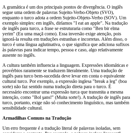
A gramática é um dos principais pontos de divergência. O inglês
segue uma ordem de palavras Sujeito-Verbo-Objeto (SVO),
enquanto o turco adota a ordem Sujeito-Objeto-Verbo (SOV). Um
exemplo simples: em inglês, diríamos "I eat an apple". Na tradução
de inglês para turco, a frase se estruturaria como "Ben bir elma
yerim" (Eu uma maçã como). Essa inversão exige atenção, pois
ignorá-la resulta em traduções estranhas e incorretas. Além disso, o
turco é uma língua aglutinativa, o que significa que adiciona sufixos
às palavras para indicar tempo, pessoa e caso, algo relativamente
ausente no inglês.
A cultura também influencia a linguagem. Expressões idiomáticas e
provérbios raramente se traduzem literalmente. Uma tradução de
inglês para turco bem-sucedida deve levar em conta o equivalente
cultural turco. Por exemplo, a expressão inglesa "break a leg" (boa
sorte) não faz sentido numa tradução direta para o turco. É
necessário encontrar uma expressão turca que transmita a mesma
intenção, como "Bol şans!" (Muita sorte!). A tradução de inglês para
turco, portanto, exige não só conhecimento linguístico, mas também
sensibilidade cultural.
Armadilhas Comuns na Tradução
Um erro frequente é a tradução literal de palavras isoladas, sem