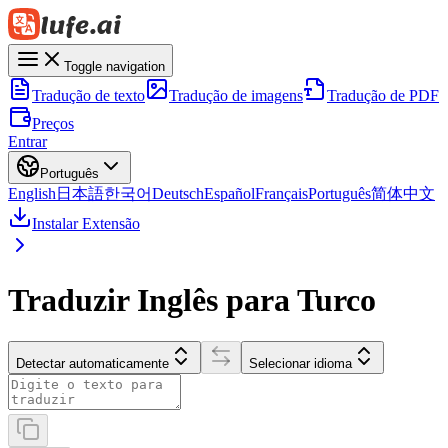
Toggle navigation
Tradução de texto
Tradução de imagens
Tradução de PDF
Preços
Entrar
Português
English
日本語
한국어
Deutsch
Español
Français
Português
简体中文
Instalar Extensão
Traduzir Inglês para Turco
Detectar automaticamente
Selecionar idioma