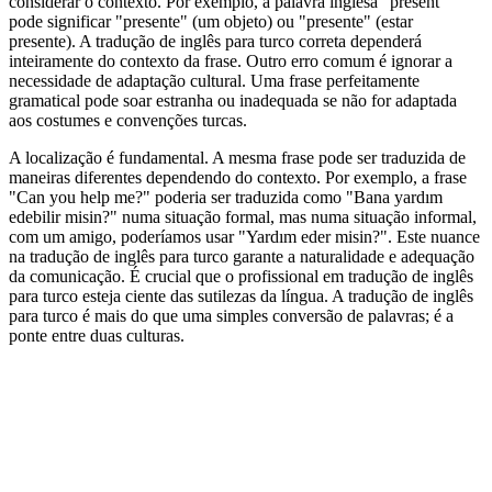
considerar o contexto. Por exemplo, a palavra inglesa "present"
pode significar "presente" (um objeto) ou "presente" (estar
presente). A tradução de inglês para turco correta dependerá
inteiramente do contexto da frase. Outro erro comum é ignorar a
necessidade de adaptação cultural. Uma frase perfeitamente
gramatical pode soar estranha ou inadequada se não for adaptada
aos costumes e convenções turcas.
A localização é fundamental. A mesma frase pode ser traduzida de
maneiras diferentes dependendo do contexto. Por exemplo, a frase
"Can you help me?" poderia ser traduzida como "Bana yardım
edebilir misin?" numa situação formal, mas numa situação informal,
com um amigo, poderíamos usar "Yardım eder misin?". Este nuance
na tradução de inglês para turco garante a naturalidade e adequação
da comunicação. É crucial que o profissional em tradução de inglês
para turco esteja ciente das sutilezas da língua. A tradução de inglês
para turco é mais do que uma simples conversão de palavras; é a
ponte entre duas culturas.